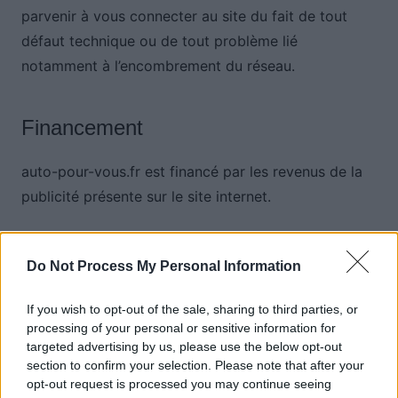
parvenir à vous connecter au site du fait de tout
défaut technique ou de tout problème lié
notamment à l’encombrement du réseau.
Financement
auto-pour-vous.fr est financé par les revenus de la
publicité présente sur le site internet.
Publicité
Do Not Process My Personal Information
La publicité se présente sous la forme de bandeaux,
If you wish to opt-out of the sale, sharing to third parties, or
de vignettes ou d’encarts publicitaires insérés sur
processing of your personal or sensitive information for
targeted advertising by us, please use the below opt-out
les différentes pages des sites et portant au-dessus
section to confirm your selection. Please note that after your
la mention « publicité ». La publicité peut également
opt-out request is processed you may continue seeing