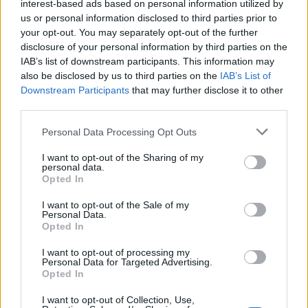
être identifiée par « Liens commerciaux ». Un clic
interest-based ads based on personal information utilized by
us or personal information disclosed to third parties prior to
sur une publicité ouvre un nouvel onglet ou une
your opt-out. You may separately opt-out of the further
nouvelle page de votre navigateur internet avec le
disclosure of your personal information by third parties on the
site objet de cette publicité. Les publi-rédactionnels
IAB’s list of downstream participants. This information may
also be disclosed by us to third parties on the
IAB’s List of
sont par définition un contenu proposé de concert
Downstream Participants
that may further disclose it to other
avec l’annonceur. En dehors de ces publi-
third parties.
rédactionnels (marquées comme tels), la rédaction
Personal Data Processing Opt Outs
du contenu reste indépendante et libre de toute
influence. Certains dossiers de auto-pour-
I want to opt-out of the Sharing of my
personal data.
vous.fr sont parrainés par un annonceur, auquel cas
Opted In
la mention « avec notre partenaire » est visible sur
I want to opt-out of the Sale of my
le dossier. Cela signifie que l’annonceur a
Personal Data.
Opted In
l’exclusivité de la publicité sur ce dossier pendant la
durée de la campagne. Dans tous les cas, le contenu
I want to opt-out of processing my
Personal Data for Targeted Advertising.
est sous la responsabilité exclusive de la rédaction.
Opted In
I want to opt-out of Collection, Use,