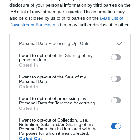
disclosure of your personal information by third parties on the
IAB’s list of downstream participants. This information may
Sécurité Automobile
also be disclosed by us to third parties on the
IAB’s List of
Downstream Participants
that may further disclose it to other
Vitesse folle à Marseille : Une Mercedes
third parties.
flashée à 221 km/h
Personal Data Processing Opt Outs
Auto Pour Vous
5 août 2026
0
I want to opt-out of the Sharing of my
personal data.
Opted In
I want to opt-out of the Sale of my
Personal Data.
Opted In
I want to opt-out of processing my
Personal Data for Targeted Advertising.
Opted In
I want to opt-out of Collection, Use,
Retention, Sale, and/or Sharing of my
Personal Data that Is Unrelated with the
Purposes for which it was collected.
Opted Out