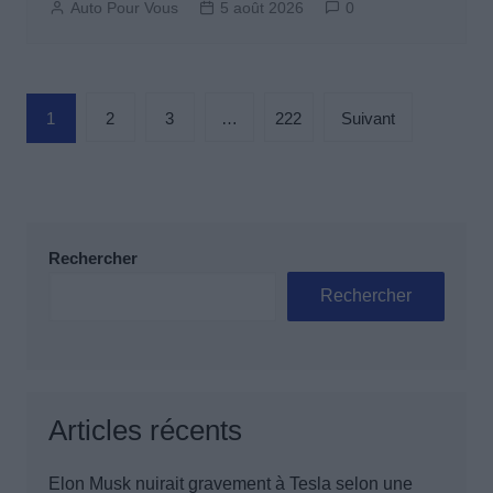
Auto Pour Vous
5 août 2026
0
Pagination
1
2
3
…
222
Suivant
des
publications
Rechercher
Rechercher
Articles récents
Elon Musk nuirait gravement à Tesla selon une