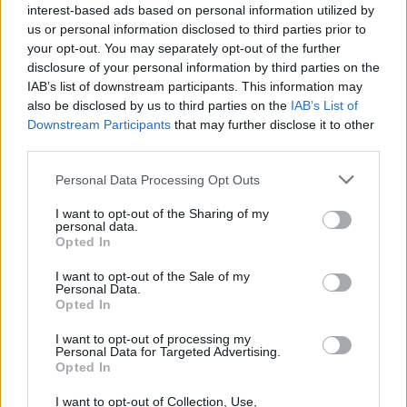
interest-based ads based on personal information utilized by
us or personal information disclosed to third parties prior to
your opt-out. You may separately opt-out of the further
disclosure of your personal information by third parties on the
IAB’s list of downstream participants. This information may
also be disclosed by us to third parties on the
IAB’s List of
Downstream Participants
that may further disclose it to other
third parties.
Sécurité Automobile
Personal Data Processing Opt Outs
Vitesse folle à Marseille : Une Mercedes
flashée à 221 km/h
I want to opt-out of the Sharing of my
personal data.
Auto Pour Vous
5 août 2026
0
Opted In
I want to opt-out of the Sale of my
Personal Data.
Opted In
I want to opt-out of processing my
Personal Data for Targeted Advertising.
Opted In
I want to opt-out of Collection, Use,