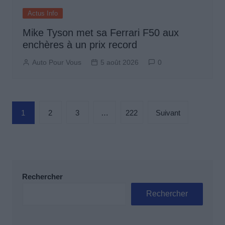
Actus Info
Mike Tyson met sa Ferrari F50 aux
enchères à un prix record
Auto Pour Vous
5 août 2026
0
Pagination
1
2
3
…
222
Suivant
des
publications
Rechercher
Rechercher