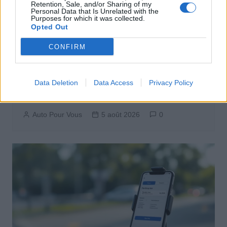
Retention, Sale, and/or Sharing of my
Personal Data that Is Unrelated with the
Purposes for which it was collected.
Opted Out
CONFIRM
Leasing Automobile
Data Deletion
Data Access
Privacy Policy
Leasing social 2026 : Peugeot
électrique en rupture de stock
Auto Pour Vous
5 août 2026
0