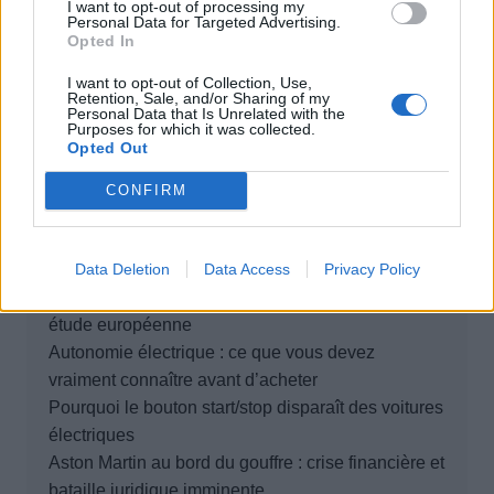
I want to opt-out of processing my
Personal Data for Targeted Advertising.
Opted In
Rechercher
I want to opt-out of Collection, Use,
Retention, Sale, and/or Sharing of my
Rechercher
Personal Data that Is Unrelated with the
Purposes for which it was collected.
Opted Out
CONFIRM
Articles récents
Data Deletion
Data Access
Privacy Policy
Elon Musk nuirait gravement à Tesla selon une
étude européenne
Autonomie électrique : ce que vous devez
vraiment connaître avant d’acheter
Pourquoi le bouton start/stop disparaît des voitures
électriques
Aston Martin au bord du gouffre : crise financière et
bataille juridique imminente