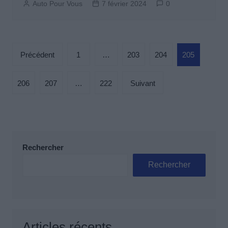
Auto Pour Vous
7 février 2024
0
Pagination
Précédent
1
…
203
204
205
des
publications
206
207
…
222
Suivant
Rechercher
Rechercher
Articles récents