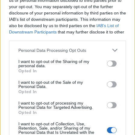
us or personal information disclosed to third parties prior to
your opt-out. You may separately opt-out of the further
disclosure of your personal information by third parties on the
Actus Info
IAB’s list of downstream participants. This information may
Les road trips les plus spectaculaires à
also be disclosed by us to third parties on the
IAB’s List of
faire en voiture
Downstream Participants
that may further disclose it to other
third parties.
Auto Pour Vous
9 février 2024
0
Personal Data Processing Opt Outs
I want to opt-out of the Sharing of my
personal data.
Opted In
I want to opt-out of the Sale of my
Personal Data.
Opted In
I want to opt-out of processing my
Personal Data for Targeted Advertising.
Opted In
I want to opt-out of Collection, Use,
Retention, Sale, and/or Sharing of my
Personal Data that Is Unrelated with the