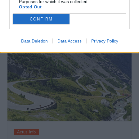
Purposes for which it was collected.
Actus Info
Opted Out
Arnaque automobile : Les pires
CONFIRM
véhicules à éviter à tout prix
Auto Pour Vous
8 février 2024
0
Data Deletion
Data Access
Privacy Policy
Actus Info