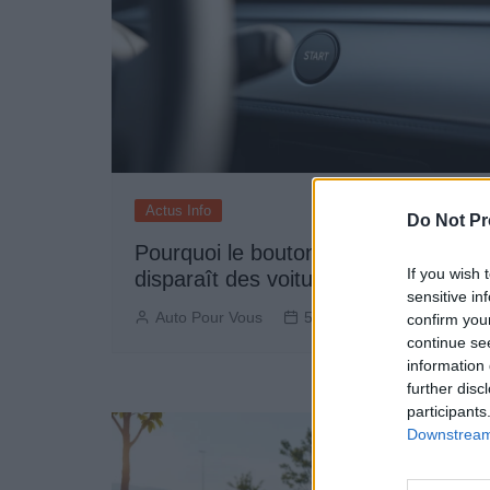
Actus Info
Do Not Pr
Pourquoi le bouton start/stop
If you wish 
disparaît des voitures électriques
sensitive in
Auto Pour Vous
5 août 2026
0
confirm you
continue se
information 
further disc
participants
Downstream 