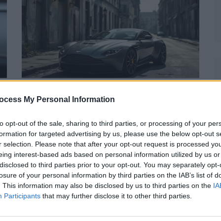
Actus Info
ocess My Personal Information
Aston Martin au bord du gouffre :
to opt-out of the sale, sharing to third parties, or processing of your per
crise financière et bataille juridique
formation for targeted advertising by us, please use the below opt-out s
imminente
r selection. Please note that after your opt-out request is processed y
eing interest-based ads based on personal information utilized by us or
Auto Pour Vous
5 août 2026
0
disclosed to third parties prior to your opt-out. You may separately opt-
losure of your personal information by third parties on the IAB’s list of
. This information may also be disclosed by us to third parties on the
IA
Participants
that may further disclose it to other third parties.