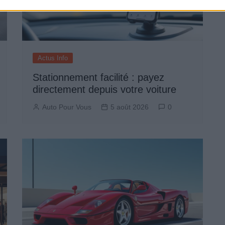
Actus Info
Stationnement facilité : payez
directement depuis votre voiture
Auto Pour Vous
5 août 2026
0