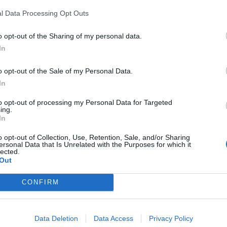
l Data Processing Opt Outs
o opt-out of the Sharing of my personal data.
In
o opt-out of the Sale of my Personal Data.
In
Sécurité Automobile
to opt-out of processing my Personal Data for Targeted
Vitesse folle à Marseille : Une
ing.
Mercedes flashée à 221 km/h
In
Auto Pour Vous
5 août 2026
0
o opt-out of Collection, Use, Retention, Sale, and/or Sharing
ersonal Data that Is Unrelated with the Purposes for which it
lected.
Out
CONFIRM
Data Deletion
Data Access
Privacy Policy