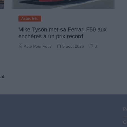
Actus Info
Mike Tyson met sa Ferrari F50 aux
enchères à un prix record
Auto Pour Vous
5 août 2026
0
nt
Po
C