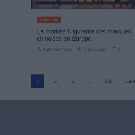
Actus Info
La montée fulgurante des marques
chinoises en Europe
Auto Pour Vous
5 août 2026
0
Pagination
1
2
3
…
222
Suiva
des
publications