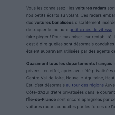
Vous les connaissez : les
voitures radars
sont
nos petits écarts au volant. Ces radars embar
des
voitures banalisées
discrètement insérées
de traquer le moindre
petit excès de vitesse
:
faire piéger ! Pour maximiser leur rentabilité,
c’est à dire qu’elles sont désormais conduites
étaient auparavant utilisées par des agents de
Quasiment tous les départements français
s
privées : en effet, après avoir été privatisée
Centre-Val-de-loire, Nouvelle-Aquitaine, Ha
Est, c’est désormais
au tour des régions
Auver
Côte-d’Azur d’être privatisées dans le coura
l’Île-de-France
sont encore épargnées par ce
voitures radars conduites par les forces de l’o