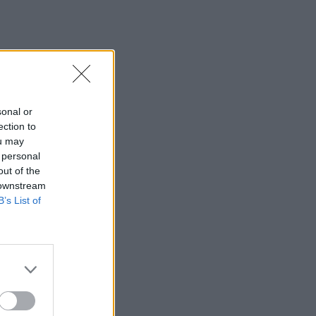
sonal or
ection to
ou may
 personal
out of the
 downstream
B’s List of