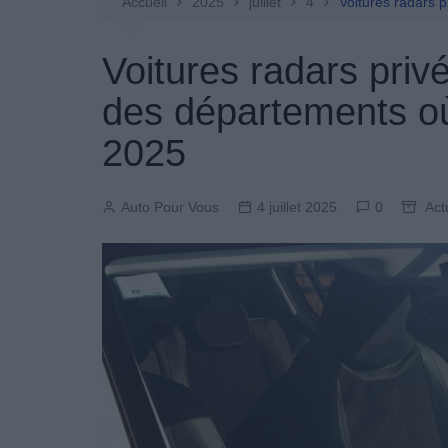
Entretien Automobile
Accueil
2025
juillet
4
Voitures radars p
Pièces Détachées
Voitures radars privé
Produits Boutique
des départements où e
2025
Auto Pour Vous
4 juillet 2025
0
Act