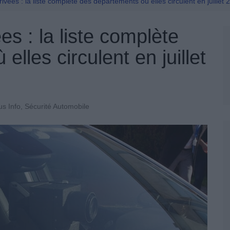
Permis De Conduire
rivées : la liste complète des départements où elles circulent en juillet 
es : la liste complète
lles circulent en juillet
us Info
,
Sécurité Automobile