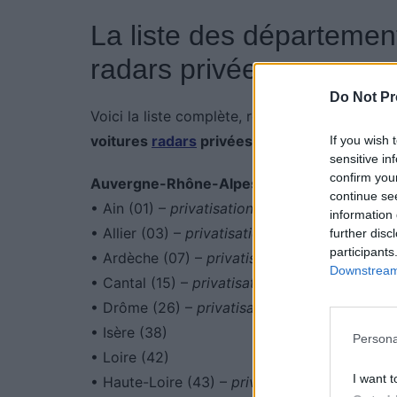
La liste des département
radars privées
Do Not Pr
Voici la liste complète, région par région, de
voitures
radars
privées
:
If you wish 
sensitive in
confirm you
Auvergne-Rhône-Alpes
continue se
• Ain (01) –
privatisation depuis juillet 2025
information 
• Allier (03) –
privatisation depuis mai 2025
further disc
participants
• Ardèche (07) –
privatisation depuis juin 20
Downstream 
• Cantal (15) –
privatisation depuis juin 2025
• Drôme (26) –
privatisation en août 2025
• Isère (38)
Persona
• Loire (42)
I want t
• Haute-Loire (43) –
privatisation en octobr