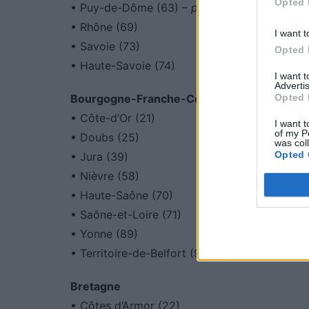
Opted 
• Puy-de-Dôme (63) –
privatisation en octo
• Rhône (69)
I want t
• Savoie (73)
Opted 
• Haute-Savoie (74)
I want 
Advertis
Opted 
Bourgogne-Franche-Comté
• Côte-d’Or (21)
I want t
of my P
• Doubs (25)
was col
Opted 
• Jura (39)
• Nièvre (58)
• Haute-Saône (70)
• Saône-et-Loire (71)
• Yonne (89)
• Territoire-de-Belfort (90)
Bretagne
• Côtes d’Armor (22)