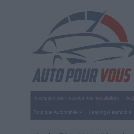
Aller
au
contenu
Inscription pour recevoir nos newsletters
Act
Boutique Automobile
Leasing Automobile
Sécurité Automobile