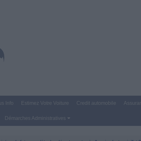
us Info
Estimez Votre Voiture
Credit automobile
Assura
Démarches Administratives
Carte Grise