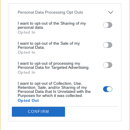
third parties.
Personal Data Processing Opt Outs
I want to opt-out of the Sharing of my
personal data.
Opted In
I want to opt-out of the Sale of my
Personal Data.
Opted In
Actus Info
I want to opt-out of processing my
Pourquoi le bouton start/stop disparaît
Personal Data for Targeted Advertising.
des voitures électriques
Opted In
Auto Pour Vous
5 août 2026
0
I want to opt-out of Collection, Use,
Retention, Sale, and/or Sharing of my
Personal Data that Is Unrelated with the
Purposes for which it was collected.
Opted Out
CONFIRM