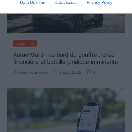
Data Deletion
Data Access
Privacy Policy
Actus Info
Aston Martin au bord du gouffre : crise
financière et bataille juridique imminente
Auto Pour Vous
5 août 2026
0