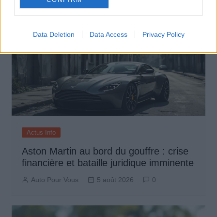
Data Deletion
Data Access
Privacy Policy
Actus Info
Aston Martin au bord du gouffre : crise
financière et bataille juridique imminente
Auto Pour Vous
5 août 2026
0