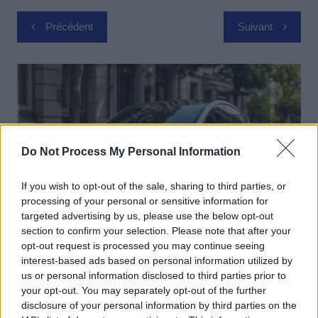
Navigation
Précédent
Suivant
de
l’article
Do Not Process My Personal Information
If you wish to opt-out of the sale, sharing to third parties, or
processing of your personal or sensitive information for
targeted advertising by us, please use the below opt-out
section to confirm your selection. Please note that after your
opt-out request is processed you may continue seeing
Actus Info
interest-based ads based on personal information utilized by
Elon Musk nuirait gravement à Tesla
us or personal information disclosed to third parties prior to
your opt-out. You may separately opt-out of the further
selon une étude européenne
disclosure of your personal information by third parties on the
Auto Pour Vous
5 août 2026
0