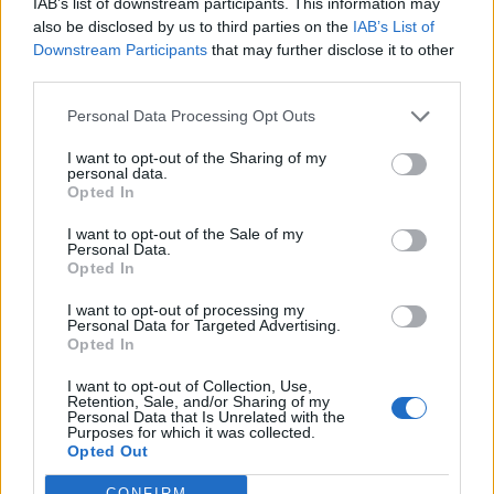
IAB’s list of downstream participants. This information may
also be disclosed by us to third parties on the
IAB’s List of
Downstream Participants
that may further disclose it to other
third parties.
Personal Data Processing Opt Outs
I want to opt-out of the Sharing of my
personal data.
Opted In
I want to opt-out of the Sale of my
Personal Data.
Opted In
I want to opt-out of processing my
Personal Data for Targeted Advertising.
Opted In
Actus Info
Pourquoi le bouton start/stop disparaît
I want to opt-out of Collection, Use,
Retention, Sale, and/or Sharing of my
des voitures électriques
Personal Data that Is Unrelated with the
Purposes for which it was collected.
Opted Out
Auto Pour Vous
5 août 2026
0
CONFIRM