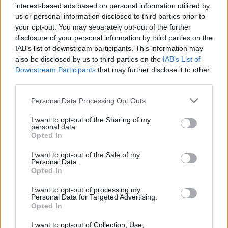
interest-based ads based on personal information utilized by
us or personal information disclosed to third parties prior to
your opt-out. You may separately opt-out of the further
disclosure of your personal information by third parties on the
Actus Info
IAB’s list of downstream participants. This information may
also be disclosed by us to third parties on the
IAB’s List of
Elon Musk nuirait gravement à Tesla
Downstream Participants
that may further disclose it to other
selon une étude européenne
third parties.
Auto Pour Vous
5 août 2026
0
Personal Data Processing Opt Outs
I want to opt-out of the Sharing of my
personal data.
Opted In
I want to opt-out of the Sale of my
Personal Data.
Opted In
I want to opt-out of processing my
Personal Data for Targeted Advertising.
Opted In
I want to opt-out of Collection, Use,