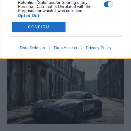
Retention, Sale, and/or Sharing of my
Personal Data that Is Unrelated with the
Purposes for which it was collected.
Actus Info
Opted Out
Pourquoi le bouton start/stop disparaît
CONFIRM
des voitures électriques
Auto Pour Vous
5 août 2026
0
Data Deletion
Data Access
Privacy Policy