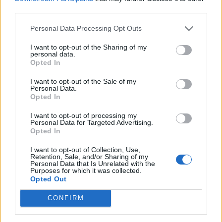
third parties.
Personal Data Processing Opt Outs
I want to opt-out of the Sharing of my
personal data.
Opted In
I want to opt-out of the Sale of my
Personal Data.
Opted In
Actus Info
I want to opt-out of processing my
Personal Data for Targeted Advertising.
Pourquoi le bouton start/stop disparaît
Opted In
des voitures électriques
I want to opt-out of Collection, Use,
Auto Pour Vous
5 août 2026
0
Retention, Sale, and/or Sharing of my
Personal Data that Is Unrelated with the
Purposes for which it was collected.
Opted Out
CONFIRM