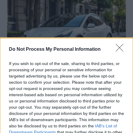
Do Not Process My Personal Information
If you wish to opt-out of the sale, sharing to third parties, or
processing of your personal or sensitive information for
Actus Info
targeted advertising by us, please use the below opt-out
section to confirm your selection. Please note that after your
Elon Musk nuirait gravement à Tesla
opt-out request is processed you may continue seeing
selon une étude européenne
interest-based ads based on personal information utilized by
us or personal information disclosed to third parties prior to
Auto Pour Vous
5 août 2026
0
your opt-out. You may separately opt-out of the further
disclosure of your personal information by third parties on the
IAB’s list of downstream participants. This information may
also be disclosed by us to third parties on the
IAB’s List of
Downstream Participants
that may further disclose it to other