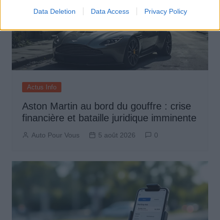
Data Deletion
Data Access
Privacy Policy
Actus Info
Aston Martin au bord du gouffre : crise
financière et bataille juridique imminente
Auto Pour Vous
5 août 2026
0