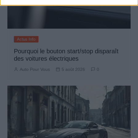
Actus Info
Pourquoi le bouton start/stop disparaît
des voitures électriques
Auto Pour Vous
5 août 2026
0