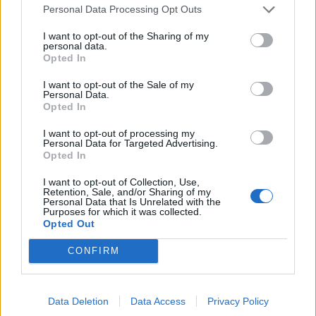
Personal Data Processing Opt Outs
I want to opt-out of the Sharing of my
personal data.
Opted In
I want to opt-out of the Sale of my
Personal Data.
Opted In
Actus Info
I want to opt-out of processing my
Elon Musk nuirait gravement à Tesla
Personal Data for Targeted Advertising.
Opted In
selon une étude européenne
I want to opt-out of Collection, Use,
Auto Pour Vous
5 août 2026
0
Retention, Sale, and/or Sharing of my
Personal Data that Is Unrelated with the
Purposes for which it was collected.
Opted Out
CONFIRM
Data Deletion
Data Access
Privacy Policy