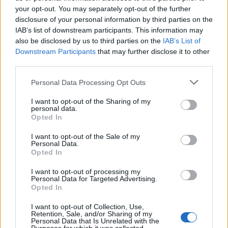
your opt-out. You may separately opt-out of the further
disclosure of your personal information by third parties on the
IAB’s list of downstream participants. This information may
also be disclosed by us to third parties on the
IAB’s List of
Downstream Participants
that may further disclose it to other
Actus Info
third parties.
Apprendre à conduire comme un pilote
Personal Data Processing Opt Outs
Auto Pour Vous
29 janvier 2024
0
I want to opt-out of the Sharing of my
personal data.
Opted In
I want to opt-out of the Sale of my
Personal Data.
Opted In
I want to opt-out of processing my
Personal Data for Targeted Advertising.
Opted In
I want to opt-out of Collection, Use,
Retention, Sale, and/or Sharing of my
Personal Data that Is Unrelated with the