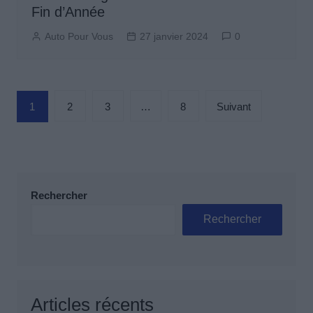
Fin d’Année
Auto Pour Vous
27 janvier 2024
0
Pagination
1
2
3
…
8
Suivant
des
publications
Rechercher
Rechercher
Articles récents