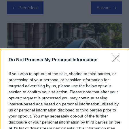
Navigation
Précédent
Suivant
de
l’article
Do Not Process My Personal Information
If you wish to opt-out of the sale, sharing to third parties, or
processing of your personal or sensitive information for
targeted advertising by us, please use the below opt-out
section to confirm your selection. Please note that after your
Actus Info
opt-out request is processed you may continue seeing
interest-based ads based on personal information utilized by
Elon Musk nuirait gravement à Tesla
us or personal information disclosed to third parties prior to
selon une étude européenne
your opt-out. You may separately opt-out of the further
disclosure of your personal information by third parties on the
Auto Pour Vous
5 août 2026
0
IAB’s list of downstream participants. This information may