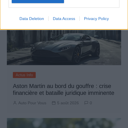
Data Deletion
Data Access
Privacy Policy
Actus Info
Aston Martin au bord du gouffre : crise
financière et bataille juridique imminente
Auto Pour Vous
5 août 2026
0