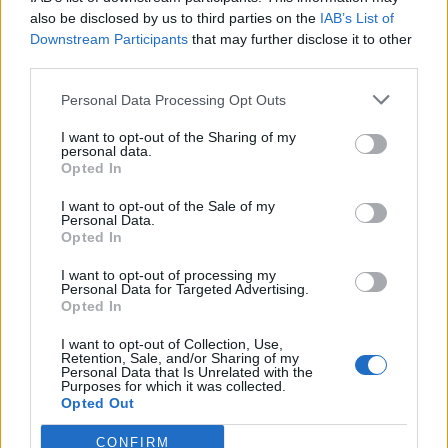
also be disclosed by us to third parties on the
IAB’s List of
Downstream Participants
that may further disclose it to other
third parties.
Personal Data Processing Opt Outs
I want to opt-out of the Sharing of my
personal data.
Opted In
I want to opt-out of the Sale of my
Personal Data.
Opted In
I want to opt-out of processing my
Personal Data for Targeted Advertising.
Actus Info
Opted In
Pourquoi le bouton start/stop disparaît
I want to opt-out of Collection, Use,
Retention, Sale, and/or Sharing of my
des voitures électriques
Personal Data that Is Unrelated with the
Purposes for which it was collected.
Auto Pour Vous
5 août 2026
0
Opted Out
CONFIRM