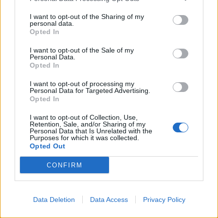
I want to opt-out of the Sharing of my
personal data.
Opted In
Actus Info
I want to opt-out of the Sale of my
Personal Data.
Pourquoi le bouton start/stop disparaît
Opted In
des voitures électriques
I want to opt-out of processing my
Personal Data for Targeted Advertising.
Auto Pour Vous
5 août 2026
0
Opted In
I want to opt-out of Collection, Use,
Retention, Sale, and/or Sharing of my
Personal Data that Is Unrelated with the
Purposes for which it was collected.
Opted Out
CONFIRM
Data Deletion
Data Access
Privacy Policy