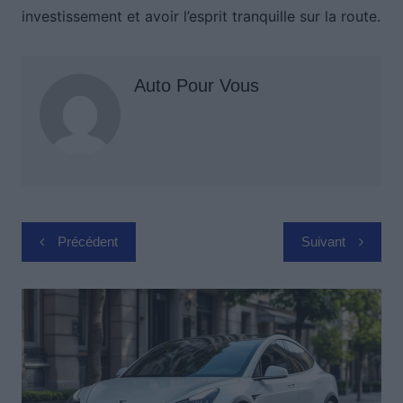
investissement et avoir l’esprit tranquille sur la route.
Auto Pour Vous
Navigation
Précédent
Suivant
de
l’article