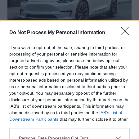
Do Not Process My Personal Information
Actus Info
If you wish to opt-out of the sale, sharing to third parties, or
Elon Musk nuirait gravement à Tesla
processing of your personal or sensitive information for
selon une étude européenne
targeted advertising by us, please use the below opt-out
section to confirm your selection. Please note that after your
Auto Pour Vous
5 août 2026
0
opt-out request is processed you may continue seeing
interest-based ads based on personal information utilized by
us or personal information disclosed to third parties prior to
your opt-out. You may separately opt-out of the further
disclosure of your personal information by third parties on the
IAB’s list of downstream participants. This information may
also be disclosed by us to third parties on the
IAB’s List of
Downstream Participants
that may further disclose it to other
third parties.
Personal Data Processing Opt Outs