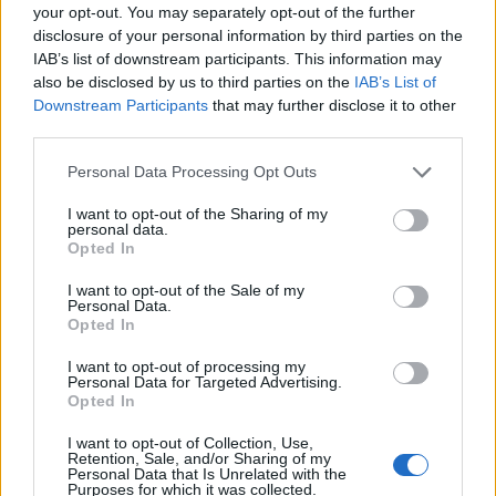
Actus Info
your opt-out. You may separately opt-out of the further
disclosure of your personal information by third parties on the
Elon Musk nuirait gravement à Tesla
IAB’s list of downstream participants. This information may
selon une étude européenne
also be disclosed by us to third parties on the
IAB’s List of
Downstream Participants
that may further disclose it to other
Auto Pour Vous
5 août 2026
0
third parties.
Personal Data Processing Opt Outs
I want to opt-out of the Sharing of my
personal data.
Opted In
I want to opt-out of the Sale of my
Personal Data.
Opted In
I want to opt-out of processing my
Personal Data for Targeted Advertising.
Opted In
I want to opt-out of Collection, Use,
Actus Info
Retention, Sale, and/or Sharing of my
Personal Data that Is Unrelated with the
Purposes for which it was collected.