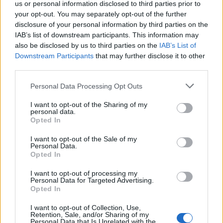
us or personal information disclosed to third parties prior to
your opt-out. You may separately opt-out of the further
Actus Info
disclosure of your personal information by third parties on the
IAB’s list of downstream participants. This information may
Elon Musk nuirait gravement à Tesla
also be disclosed by us to third parties on the
IAB’s List of
selon une étude européenne
Downstream Participants
that may further disclose it to other
third parties.
Auto Pour Vous
5 août 2026
0
Personal Data Processing Opt Outs
I want to opt-out of the Sharing of my
personal data.
Opted In
I want to opt-out of the Sale of my
Personal Data.
Opted In
I want to opt-out of processing my
Personal Data for Targeted Advertising.
Opted In
I want to opt-out of Collection, Use,
Retention, Sale, and/or Sharing of my
Personal Data that Is Unrelated with the
Actus Info