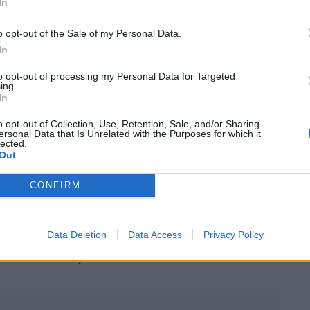
In
ment peut vous permettre d’obtenir un nouveau prêt
n taux d’intérêt plus bas ou des mensualités plus
o opt-out of the Sale of my Personal Data.
In
to opt-out of processing my Personal Data for Targeted
ing.
ffres
In
o opt-out of Collection, Use, Retention, Sale, and/or Sharing
oncurrentes que vous avez trouvées lors de vos
ersonal Data that Is Unrelated with the Purposes for which it
lected.
 votre prêteur actuel. Si vous pouvez démontrer que
Out
re, votre prêteur actuel pourrait être plus disposé à
pour rester en affaires avec vous.
CONFIRM
er vos chances de renégocier avec succès le
Data Deletion
Data Access
Privacy Policy
conditions de prêt plus avantageuses qui
re et à vos objectifs.