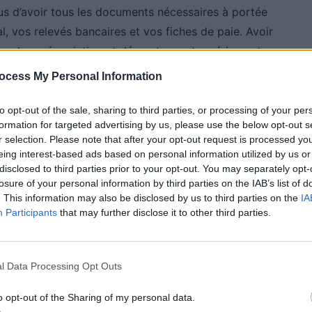
us d’avoir tous les documents nécessaires à portée
al, vos relevés bancaires et vos fiches de paie. Avoir
us de renégociation et démontrer votre sérieux et
ocess My Personal Information
to opt-out of the sale, sharing to third parties, or processing of your per
formation for targeted advertising by us, please use the below opt-out s
r selection. Please note that after your opt-out request is processed y
prêteur pour discuter de la possibilité de renégocier
eing interest-based ads based on personal information utilized by us or
disclosed to third parties prior to your opt-out. You may separately opt-
ivations et proposez des termes de prêt alternatifs
losure of your personal information by third parties on the IAB’s list of
êt à négocier et à compromettre pour parvenir à un
. This information may also be disclosed by us to third parties on the
IA
Participants
that may further disclose it to other third parties.
l Data Processing Opt Outs
mes de votre prêt, envisagez de refinancer votre prêt
o opt-out of the Sharing of my personal data.