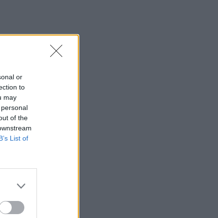
sonal or
ection to
ou may
 personal
out of the
 downstream
B’s List of