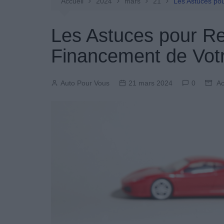
Entretien Automobile
Accueil
2024
mars
21
Les Astuces pou
Pièces Détachées
Les Astuces pour Re
Produits Boutique
Financement de Votr
Auto Pour Vous
21 mars 2024
0
Ac