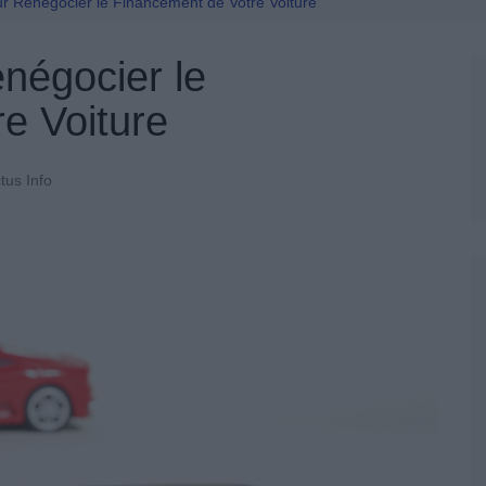
Permis De Conduire
r Renégocier le Financement de Votre Voiture
négocier le
e Voiture
tus Info