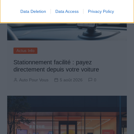
Data Deletion
Data Access
Privacy Policy
Actus Info
Stationnement facilité : payez
directement depuis votre voiture
Auto Pour Vous
5 août 2026
0