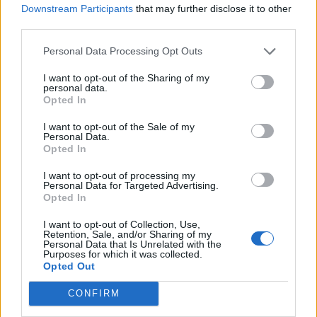
Downstream Participants
that may further disclose it to other
third parties.
Personal Data Processing Opt Outs
I want to opt-out of the Sharing of my
personal data.
Opted In
I want to opt-out of the Sale of my
Personal Data.
Actus Info
Opted In
Aston Martin au bord du gouffre : crise
I want to opt-out of processing my
Personal Data for Targeted Advertising.
financière et bataille juridique imminente
Opted In
Auto Pour Vous
5 août 2026
0
I want to opt-out of Collection, Use,
Retention, Sale, and/or Sharing of my
Personal Data that Is Unrelated with the
Purposes for which it was collected.
Opted Out
CONFIRM