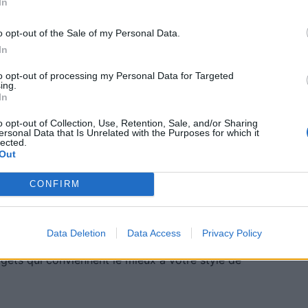
In
o opt-out of the Sale of my Personal Data.
In
to opt-out of processing my Personal Data for Targeted
ing.
nregistre en continu ce qui se passe sur la route.
In
n cas d’accident ou d’incident, mais elle peut
o opt-out of Collection, Use, Retention, Sale, and/or Sharing
ereux des autres conducteurs. Certaines dashcams
ersonal Data that Is Unrelated with the Purposes for which it
lected.
elles que la détection de mouvement et le mode de
Out
CONFIRM
sformer votre voiture en un véritable bijou de
tre sécurité, votre confort ou votre connectivité, il
Data Deletion
Data Access
Privacy Policy
ur répondre à vos besoins. N’hésitez pas à explorer
adgets qui conviennent le mieux à votre style de