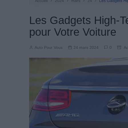
Entretien Automobile
Accueil
2024
mars
24
Les Gadgets Hig
Pièces Détachées
Les Gadgets High-T
Produits Boutique
pour Votre Voiture
Auto Pour Vous
24 mars 2024
0
Ac