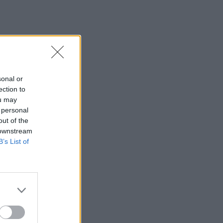
sonal or
ection to
ou may
 personal
out of the
 downstream
B’s List of