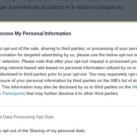
er à prévenir les accidents et à réduire la fatigue du
ocess My Personal Information
h
to opt-out of the sale, sharing to third parties, or processing of your per
our rester connecté en toute sécurité tout en
formation for targeted advertising by us, please use the below opt-out s
els téléphoniques en utilisant la commande vocale,
r selection. Please note that after your opt-out request is processed y
eing interest-based ads based on personal information utilized by us or
ins modèles offrent également la possibilité de
disclosed to third parties prior to your opt-out. You may separately opt-
 de votre smartphone.
losure of your personal information by third parties on the IAB’s list of
. This information may also be disclosed by us to third parties on the
IA
Participants
that may further disclose it to other third parties.
e pratique pour recharger vos appareils
l Data Processing Opt Outs
ce soit votre smartphone, votre tablette ou votre
o opt-out of the Sharing of my personal data.
s alimentés en énergie sans avoir besoin de