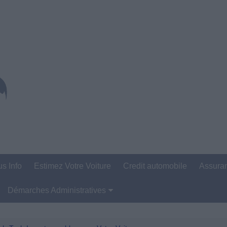
us Info
Estimez Votre Voiture
Credit automobile
Assura
Démarches Administratives
Carte Grise