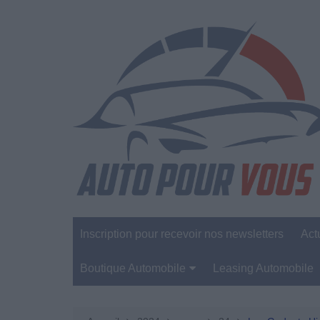
Aller
au
contenu
Inscription pour recevoir nos newsletters
Act
Boutique Automobile
Leasing Automobile
Sécurité Automobile