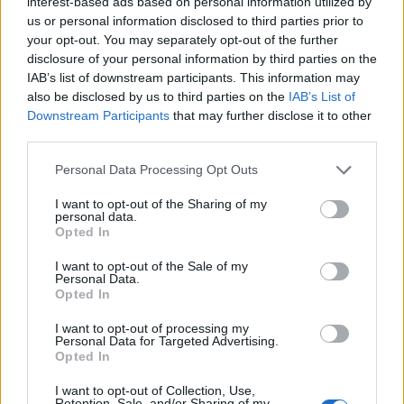
interest-based ads based on personal information utilized by
us or personal information disclosed to third parties prior to
your opt-out. You may separately opt-out of the further
disclosure of your personal information by third parties on the
Actus Info
IAB’s list of downstream participants. This information may
Elon Musk nuirait gravement à Tesla
also be disclosed by us to third parties on the
IAB’s List of
selon une étude européenne
Downstream Participants
that may further disclose it to other
third parties.
Auto Pour Vous
5 août 2026
0
Personal Data Processing Opt Outs
I want to opt-out of the Sharing of my
personal data.
Opted In
I want to opt-out of the Sale of my
Personal Data.
Opted In
I want to opt-out of processing my
Personal Data for Targeted Advertising.
Opted In
I want to opt-out of Collection, Use,
Retention, Sale, and/or Sharing of my