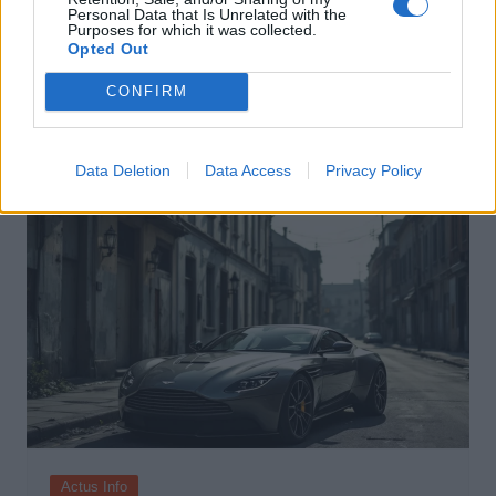
Personal Data that Is Unrelated with the
Purposes for which it was collected.
Actus Info
Opted Out
Pourquoi le bouton start/stop disparaît
CONFIRM
des voitures électriques
Auto Pour Vous
5 août 2026
0
Data Deletion
Data Access
Privacy Policy
Actus Info