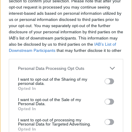
section to confirm your selection. Please note that after your
opt-out request is processed you may continue seeing
interest-based ads based on personal information utilized by
us or personal information disclosed to third parties prior to
your opt-out. You may separately opt-out of the further
disclosure of your personal information by third parties on the
IAB’s list of downstream participants. This information may
also be disclosed by us to third parties on the
IAB’s List of
Actus Info
Downstream Participants
that may further disclose it to other
Elon Musk nuirait gravement à Tesla
third parties.
selon une étude européenne
Personal Data Processing Opt Outs
Auto Pour Vous
5 août 2026
0
I want to opt-out of the Sharing of my
personal data.
Opted In
I want to opt-out of the Sale of my
Personal Data.
Opted In
I want to opt-out of processing my
Personal Data for Targeted Advertising.
Opted In