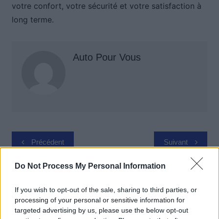
votre confort, votre sécurité et votre satisfaction à
long terme.
Auto Pour Vous
Navigation
Précédent
Suivant
de
l’article
Do Not Process My Personal Information
If you wish to opt-out of the sale, sharing to third parties, or
processing of your personal or sensitive information for
targeted advertising by us, please use the below opt-out