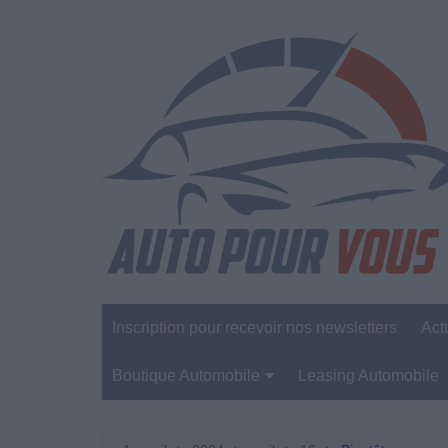
Aller
au
contenu
Inscription pour recevoir nos newsletters
Act
Boutique Automobile
Leasing Automobile
Sécurité Automobile