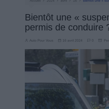
Entretien Automobile
Accueil
2024
avril
16
Bientôt une « su
Pièces Détachées
Bientôt une « suspe
Produits Boutique
permis de conduire 
Auto Pour Vous
16 avril 2024
0
Pe