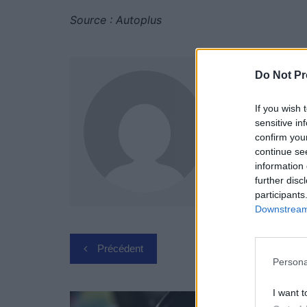
Source : Autoplus
Do Not Pr
Auto Pour
If you wish 
sensitive in
confirm you
continue se
information 
further disc
participants
Downstream 
Navigation
Précédent
Persona
de
l’article
I want t