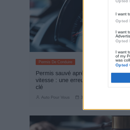
Opted 
I want t
Opted 
I want 
Advertis
Opted 
I want t
of my P
was col
Permis De Conduire
Opted 
Permis sauvé après 14 excès de
vitesse : une erreur administrative
clé
Auto Pour Vous
30 juillet 2026
0