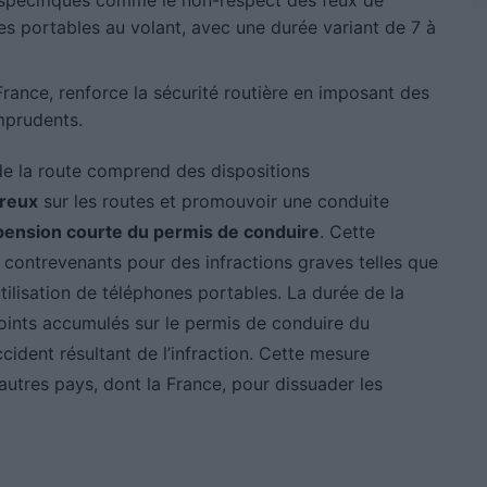
 spécifiques comme le non-respect des feux de
ones portables au volant, avec une durée variant de 7 à
France, renforce la sécurité routière en imposant des
mprudents.
de la route comprend des dispositions
ereux
sur les routes et promouvoir une conduite
ension courte du permis de conduire
. Cette
contrevenants pour des infractions graves telles que
utilisation de téléphones portables. La durée de la
oints accumulés sur le permis de conduire du
cident résultant de l’infraction. Cette mesure
autres pays, dont la France, pour dissuader les