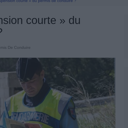
Permis De Conduire
spension courte » du permis de conduire ?
nsion courte » du
?
rmis De Conduire