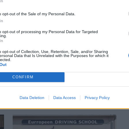
In
o opt-out of the Sale of my Personal Data.
In
to opt-out of processing my Personal Data for Targeted
ing.
In
o opt-out of Collection, Use, Retention, Sale, and/or Sharing
ersonal Data that Is Unrelated with the Purposes for which it
lected.
Permis De Conduire
Out
Permis B : Ce que vous pouvez
CONFIRM
vraiment conduire en deux roues
Auto Pour Vous
20 juillet 2026
0
Data Deletion
Data Access
Privacy Policy