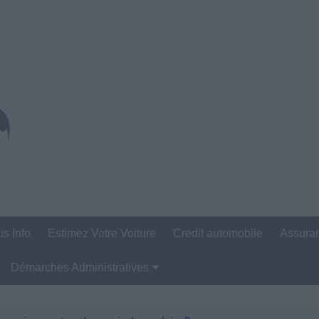
us Info
Estimez Votre Voiture
Credit automobile
Assura
Démarches Administratives
Carte Grise