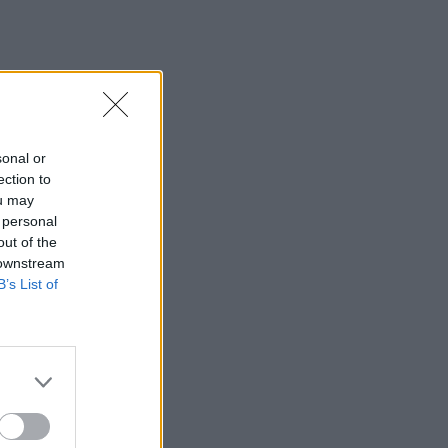
sonal or
ection to
ou may
 personal
out of the
 downstream
B’s List of