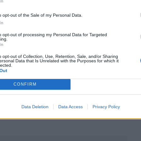
In
ducatives
o opt-out of the Sale of my Personal Data.
In
nes s’engagent dans des activités caritatives et
ensibiliser le public à l’importance de la
to opt-out of processing my Personal Data for Targeted
ing.
vénements de collecte de fonds peuvent être
In
, tandis que des expositions éducatives peuvent
o opt-out of Collection, Use, Retention, Sale, and/or Sharing
s pour partager l’histoire et la culture des voitures
ersonal Data that Is Unrelated with the Purposes for which it
lected.
Out
es jouent un rôle essentiel dans la préservation et la
CONFIRM
rant une communauté passionnée, des opportunités
s clubs permettent aux passionnés d’automobiles de
Data Deletion
Data Access
Privacy Policy
es et de contribuer à leur préservation pour les