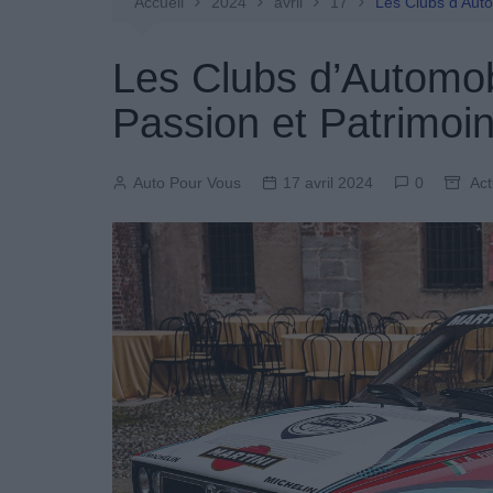
Entretien Automobile
Accueil
2024
avril
17
Les Clubs d’Auto
Pièces Détachées
Les Clubs d’Automob
Produits Boutique
Passion et Patrimoi
Auto Pour Vous
17 avril 2024
0
Act