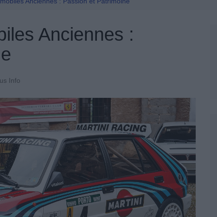
Permis De Conduire
mobiles Anciennes : Passion et Patrimoine
iles Anciennes :
ne
us Info