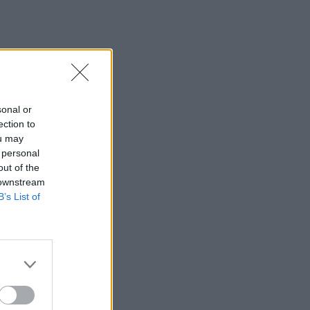
sonal or
ection to
ou may
 personal
out of the
 downstream
B’s List of