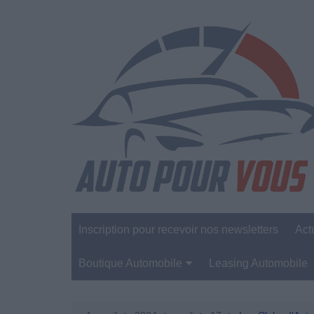
Aller
au
contenu
Inscription pour recevoir nos newsletters
Act
Boutique Automobile
Leasing Automobile
Sécurité Automobile