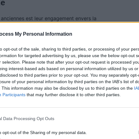
ne
 anciennes est leur engagement envers la
membres travaillent souvent ensemble pour
ocess My Personal Information
es, en veillant à ce qu’elles restent en état de
ons futures
. Cela peut impliquer la recherche de
to opt-out of the sale, sharing to third parties, or processing of your per
eries et la documentation de l’histoire des véhicules.
formation for targeted advertising by us, please use the below opt-out s
r selection. Please note that after your opt-out request is processed y
eing interest-based ads based on personal information utilized by us or
disclosed to third parties prior to your opt-out. You may separately opt-
losure of your personal information by third parties on the IAB’s list of
. This information may also be disclosed by us to third parties on the
IA
ciennes, les membres des clubs d’automobiles
Participants
that may further disclose it to other third parties.
x forts.
Les événements organisés par les clubs
les personnes partageant les mêmes idées et de
ux renforcent le sentiment d’appartenance à une
l Data Processing Opt Outs
o opt-out of the Sharing of my personal data.