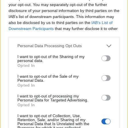
Actus Info
your opt-out. You may separately opt-out of the further
disclosure of your personal information by third parties on the
Elon Musk nuirait gravement à Tesla
IAB’s list of downstream participants. This information may
selon une étude européenne
also be disclosed by us to third parties on the
IAB’s List of
Downstream Participants
that may further disclose it to other
Auto Pour Vous
5 août 2026
0
third parties.
Personal Data Processing Opt Outs
I want to opt-out of the Sharing of my
personal data.
Opted In
I want to opt-out of the Sale of my
Personal Data.
Opted In
I want to opt-out of processing my
Personal Data for Targeted Advertising.
Opted In
I want to opt-out of Collection, Use,
Retention, Sale, and/or Sharing of my
Actus Info
Personal Data that Is Unrelated with the
Purposes for which it was collected.