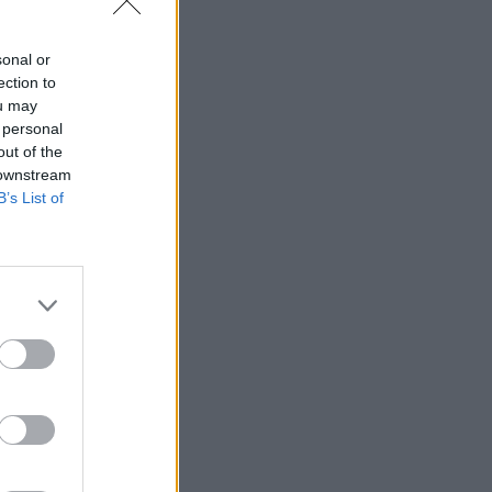
sonal or
ection to
ou may
 personal
out of the
 downstream
B’s List of