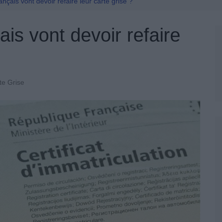
Permis De Conduire
ançais vont devoir refaire leur carte grise ?
ais vont devoir refaire
te Grise