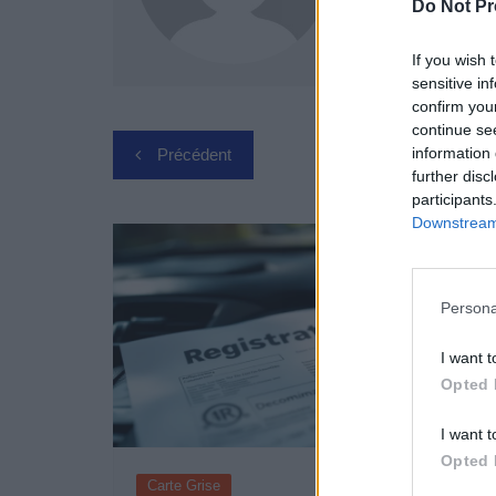
Do Not Pr
If you wish 
sensitive in
confirm you
continue se
Navigation
information 
Précédent
further disc
de
participants
Downstream 
l’article
Persona
I want t
Opted 
I want t
Opted 
Carte Grise