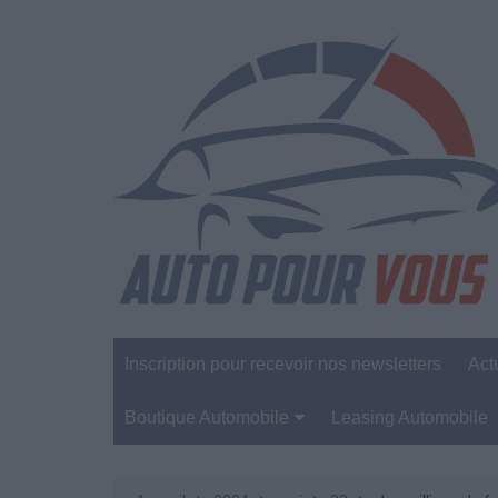
Aller
au
contenu
Inscription pour recevoir nos newsletters
Act
Boutique Automobile
Leasing Automobile
Sécurité Automobile