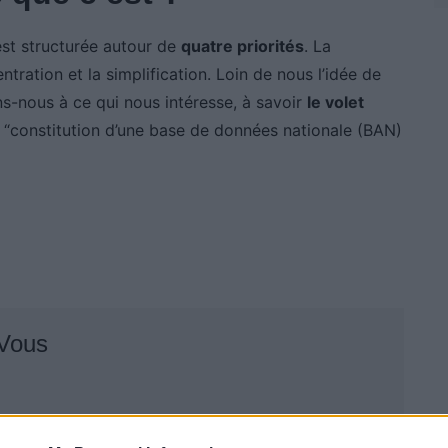
 est structurée autour de
quatre priorités
. La
ntration et la simplification. Loin de nous l’idée de
s-nous à ce qui nous intéresse, à savoir
le volet
a “constitution d’une base de données nationale (BAN)
 Vous