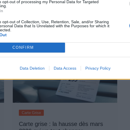
to opt-out of processing my Personal Data for Targeted
ing.
Leasing auto : la tendance en plein
In
boom et ses dangers méconnus
o opt-out of Collection, Use, Retention, Sale, and/or Sharing
Auto Pour Vous
4 avril 2026
0
ersonal Data that Is Unrelated with the Purposes for which it
lected.
Out
CONFIRM
Data Deletion
Data Access
Privacy Policy
Carte Grise
Carte grise : la hausse dès mars