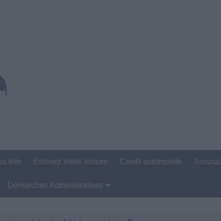
us Info
Estimez Votre Voiture
Credit automobile
Assura
Démarches Administratives
Carte Grise