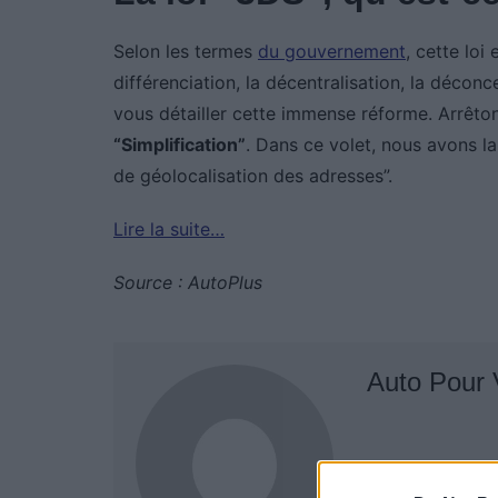
Selon les termes
du gouvernement
, cette loi
différenciation, la décentralisation, la déconce
vous détailler cette immense réforme. Arrêton
“Simplification”
. Dans ce volet, nous avons l
de géolocalisation des adresses”.
Lire la suite…
Source : AutoPlus
Auto Pour