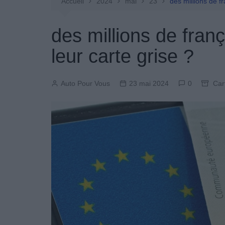
Entretien Automobile
Accueil
2024
mai
23
des millions de fr
Pièces Détachées
des millions de franç
Produits Boutique
leur carte grise ?
Auto Pour Vous
23 mai 2024
0
Car