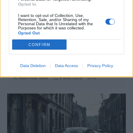
Opted In
I want to opt-out of Collection, Use,
Retention, Sale, and/or Sharing of my
Personal Data that Is Unrelated with the
Purposes for which it was collected.
Opted Out
CONFIRM
Actus Info
Pourquoi le bouton start/stop disparaît
Data Deletion
Data Access
Privacy Policy
des voitures électriques
Auto Pour Vous
5 août 2026
0