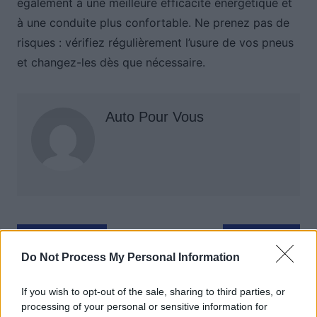
également à une meilleure efficacité énergétique et
à une conduite plus confortable. Ne prenez pas de
risques : vérifiez régulièrement l’usure de vos pneus
et changez-les dès que nécessaire.
Auto Pour Vous
Navigation
Précédent
Suivant
de
Do Not Process My Personal Information
l’article
If you wish to opt-out of the sale, sharing to third parties, or
processing of your personal or sensitive information for