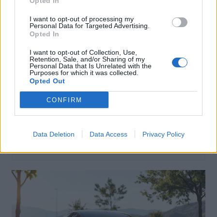
Opted In
I want to opt-out of processing my
Personal Data for Targeted Advertising.
Opted In
I want to opt-out of Collection, Use,
Retention, Sale, and/or Sharing of my
Personal Data that Is Unrelated with the
Purposes for which it was collected.
Opted Out
Actus Info
CONFIRM
Aston Martin au bord du gouffre : crise
financière et bataille juridique imminente
Data Deletion
Data Access
Privacy Policy
Auto Pour Vous
5 août 2026
0