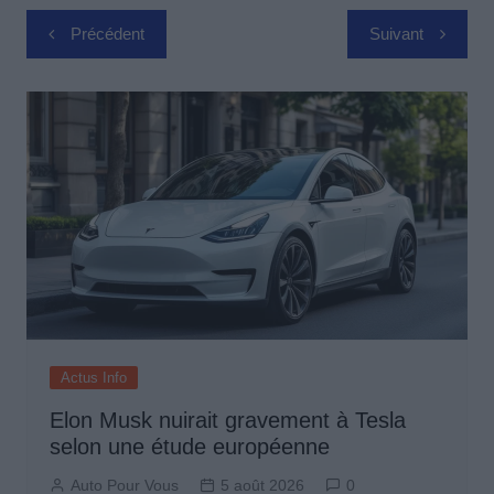
Navigation
Précédent
Suivant
de
l’article
Actus Info
Elon Musk nuirait gravement à Tesla
selon une étude européenne
Auto Pour Vous
5 août 2026
0