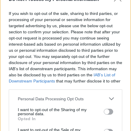
If you wish to opt-out of the sale, sharing to third parties, or
processing of your personal or sensitive information for
targeted advertising by us, please use the below opt-out
section to confirm your selection. Please note that after your
opt-out request is processed you may continue seeing
interest-based ads based on personal information utilized by
us or personal information disclosed to third parties prior to
your opt-out. You may separately opt-out of the further
disclosure of your personal information by third parties on the
IAB’s list of downstream participants. This information may
also be disclosed by us to third parties on the
IAB’s List of
Downstream Participants
that may further disclose it to other
Actus Info
third parties.
Pourquoi le bouton start/stop disparaît
Personal Data Processing Opt Outs
des voitures électriques
I want to opt-out of the Sharing of my
Auto Pour Vous
5 août 2026
0
personal data.
Opted In
I want to opt-out of the Sale of my