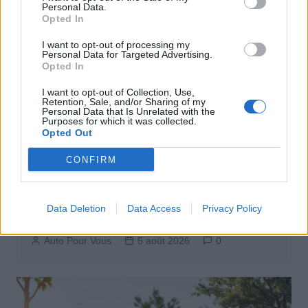
Personal Data.
Opted In
I want to opt-out of processing my
Personal Data for Targeted Advertising.
Opted In
I want to opt-out of Collection, Use,
Retention, Sale, and/or Sharing of my
Personal Data that Is Unrelated with the
Purposes for which it was collected.
Opted Out
CONFIRM
Actus Info
Aston Martin au bord du gouffre : crise
Data Deletion
Data Access
Privacy Policy
financière et bataille juridique imminente
Auto Pour Vous
5 août 2026
0