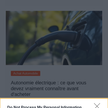
Achat Automobile
Autonomie électrique : ce que vous
devez vraiment connaître avant
d’acheter
Auto Pour Vous
5 août 2026
0
Do Not Process My Personal Information