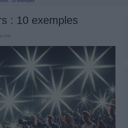
Permis De Conduire
stars : 10 exemples
rs : 10 exemples
us Info