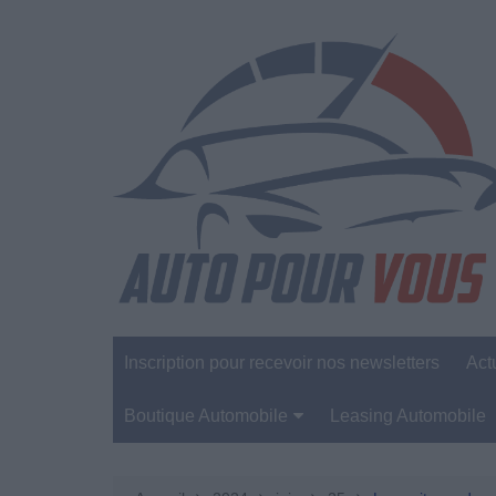
Aller
au
contenu
Inscription pour recevoir nos newsletters
Act
Boutique Automobile
Leasing Automobile
Sécurité Automobile