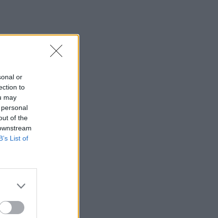
sonal or
ection to
ou may
 personal
out of the
 downstream
B’s List of