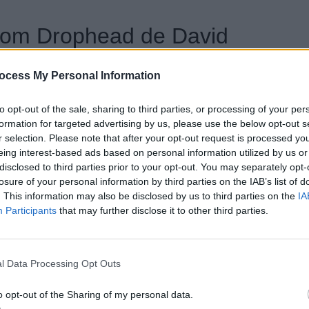
ntom Drophead de David
ocess My Personal Information
e, roule en
Rolls Royce Phantom Drophead
. Ce
to opt-out of the sale, sharing to third parties, or processing of your per
formation for targeted advertising by us, please use the below opt-out s
r selection. Please note that after your opt-out request is processed y
eing interest-based ads based on personal information utilized by us or
ad Pitt
disclosed to third parties prior to your opt-out. You may separately opt-
losure of your personal information by third parties on the IAB’s list of
. This information may also be disclosed by us to third parties on the
IA
une
Porsche 911
. Cette voiture de sport classique est
Participants
that may further disclose it to other third parties.
l Data Processing Opt Outs
 G de Kim Kardashian
o opt-out of the Sharing of my personal data.