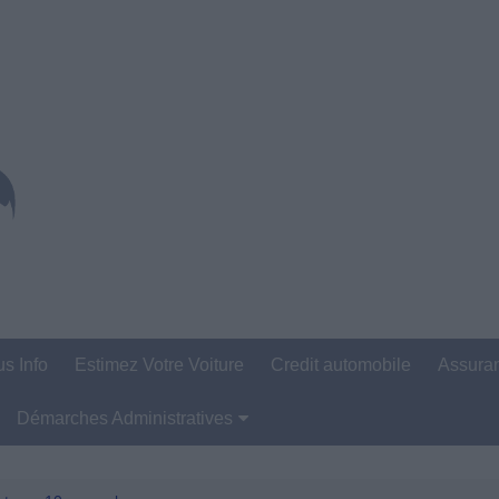
us Info
Estimez Votre Voiture
Credit automobile
Assura
Démarches Administratives
Carte Grise