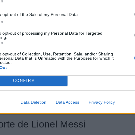
blime
Mercedes Classe G
, un SUV robuste d’une
In
o opt-out of the Sale of my Personal Data.
In
de Justin Bieber
to opt-out of processing my Personal Data for Targeted
ing.
In
e belle collection de voitures, dont une
Ferrari 458
o opt-out of Collection, Use, Retention, Sale, and/or Sharing
ersonal Data that Is Unrelated with the Purposes for which it
lected.
Out
e de Daniel Craig
CONFIRM
nduit une voiture digne de son personnage, une
Aston
Data Deletion
Data Access
Privacy Policy
orte de Lionel Messi