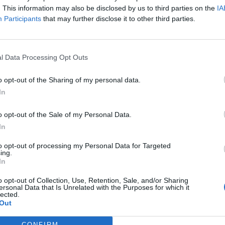
. This information may also be disclosed by us to third parties on the
IA
Participants
that may further disclose it to other third parties.
l Data Processing Opt Outs
Actus Info
o opt-out of the Sharing of my personal data.
Pourquoi le bouton start/stop
In
disparaît des voitures électriques
o opt-out of the Sale of my Personal Data.
Auto Pour Vous
5 août 2026
0
In
to opt-out of processing my Personal Data for Targeted
ing.
In
o opt-out of Collection, Use, Retention, Sale, and/or Sharing
ersonal Data that Is Unrelated with the Purposes for which it
lected.
Out
CONFIRM