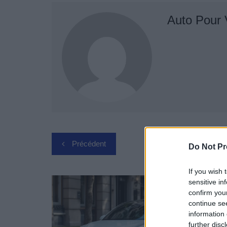
Auto Pour
Navigation
Précédent
Do Not Pr
de
If you wish 
l’article
sensitive in
confirm you
continue se
information 
further disc