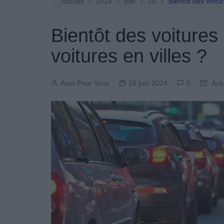
Entretien Automobile
Accueil
2024
juin
26
Bientôt des voitur
Pièces Détachées
Bientôt des voitures 
Produits Boutique
voitures en villes ?
Auto Pour Vous
26 juin 2024
0
Act