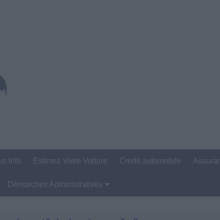
us Info
Estimez Votre Voiture
Credit automobile
Assura
Démarches Administratives
Carte Grise