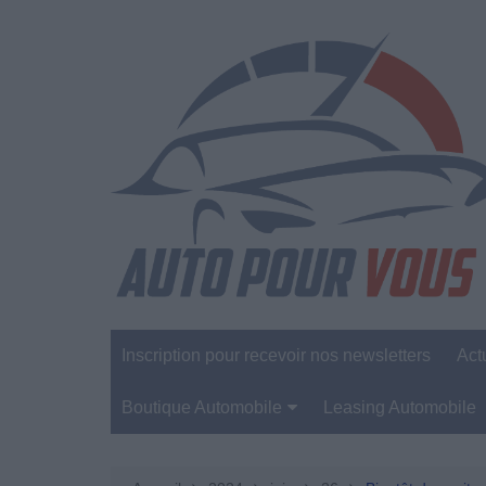
Aller
au
contenu
Inscription pour recevoir nos newsletters
Act
Boutique Automobile
Leasing Automobile
Sécurité Automobile