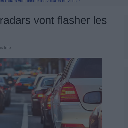
Permis De Conduire
es radars vont flasher les voitures en villes ?
radars vont flasher les
us Info