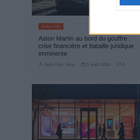
Actus Info
Aston Martin au bord du gouffre :
crise financière et bataille juridique
imminente
Auto Pour Vous
5 août 2026
0