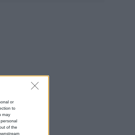
sonal or
ection to
ou may
 personal
out of the
 downstream