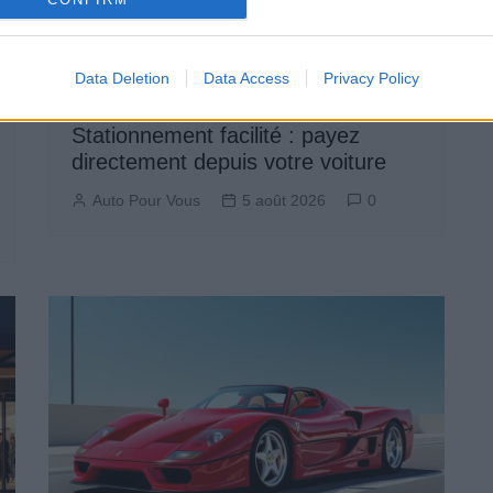
Data Deletion
Data Access
Privacy Policy
Actus Info
Stationnement facilité : payez
directement depuis votre voiture
Auto Pour Vous
5 août 2026
0