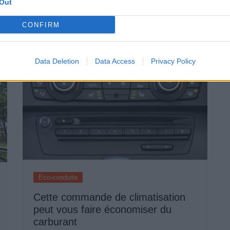
0
Out
CONFIRM
Data Deletion
Data Access
Privacy Policy
Eco-conduite
Cette commande de climatisation
peut vous faire économiser du
carburant