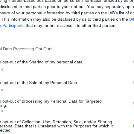
eing interest-based ads based on personal information utilized by us or
Auto Pour Vous
19 septembre 2024
disclosed to third parties prior to your opt-out. You may separately opt-
0
losure of your personal information by third parties on the IAB’s list of
. This information may also be disclosed by us to third parties on the
IA
Participants
that may further disclose it to other third parties.
l Data Processing Opt Outs
o opt-out of the Sharing of my personal data.
In
o opt-out of the Sale of my Personal Data.
In
Actus Info
to opt-out of processing my Personal Data for Targeted
ing.
Un énorme gisement de lithium
In
découvert en France
o opt-out of Collection, Use, Retention, Sale, and/or Sharing
ersonal Data that Is Unrelated with the Purposes for which it
Auto Pour Vous
19 septembre 2024
lected.