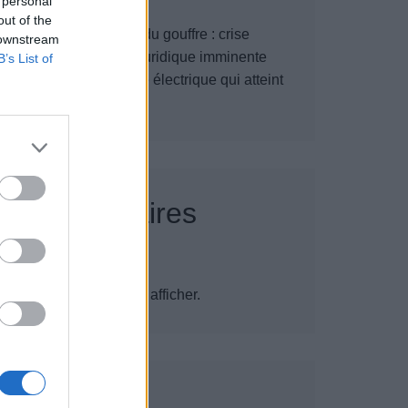
 personal
voitures électriques
out of the
Aston Martin au bord du gouffre : crise
 downstream
financière et bataille juridique imminente
B’s List of
Denza Z9S : la voiture électrique qui atteint
1100 km d’autonomie
Commentaires
récents
Aucun commentaire à afficher.