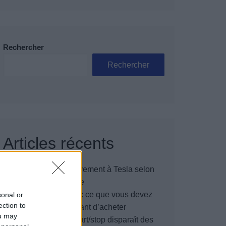
Rechercher
Rechercher
Articles récents
Elon Musk nuirait gravement à Tesla selon
une étude européenne
Autonomie électrique : ce que vous devez
sonal or
ection to
vraiment connaître avant d’acheter
ou may
Pourquoi le bouton start/stop disparaît des