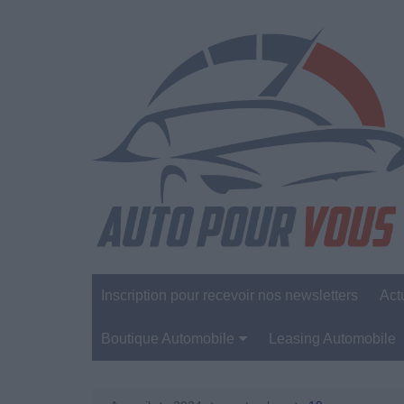
Aller
au
contenu
Inscription pour recevoir nos newsletters
Act
Boutique Automobile
Leasing Automobile
Sécurité Automobile