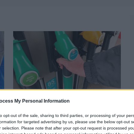
Permis De Conduire
Actus Info
Eco-conduite
ocess My Personal Information
La baisse des prix du carburant
to opt-out of the sale, sharing to third parties, or processing of your per
récemment observée est-elle
formation for targeted advertising by us, please use the below opt-out s
durable ?
r selection. Please note that after your opt-out request is processed y