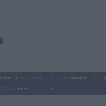
us Info
Estimez Votre Voiture
Credit automobile
Assura
Démarches Administratives
Carte Grise