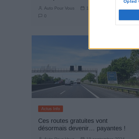
Opted 
Auto Pour Vous
19 septembre 2024
0
Actus Info
Ces routes gratuites vont
désormais devenir… payantes !