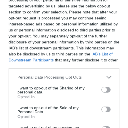
targeted advertising by us, please use the below opt-out
section to confirm your selection. Please note that after your
opt-out request is processed you may continue seeing
interest-based ads based on personal information utilized by
us or personal information disclosed to third parties prior to
your opt-out. You may separately opt-out of the further
disclosure of your personal information by third parties on the
IAB’s list of downstream participants. This information may
also be disclosed by us to third parties on the
IAB’s List of
Actus Info
Downstream Participants
that may further disclose it to other
Pourquoi le bouton start/stop disparaît
third parties.
des voitures électriques
Personal Data Processing Opt Outs
Auto Pour Vous
5 août 2026
0
I want to opt-out of the Sharing of my
personal data.
Opted In
I want to opt-out of the Sale of my
Personal Data.
Opted In
I want to opt-out of processing my