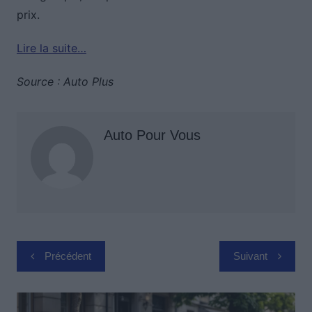
prix.
Lire la suite…
Source : Auto Plus
Auto Pour Vous
Navigation
Précédent
Suivant
de
l’article