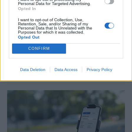
Personal Data for Targeted Advertising.
Opted In
I want to opt-out of Collection, Use,
Retention, Sale, and/or Sharing of my
Personal Data that Is Unrelated with the
Purposes for which it was collected.
Opted Out
Actus Info
CONFIRM
Aston Martin au bord du gouffre : crise
financière et bataille juridique imminente
Data Deletion
Data Access
Privacy Policy
Auto Pour Vous
5 août 2026
0