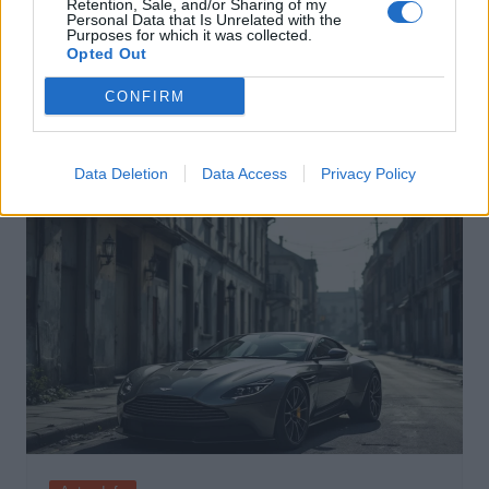
Retention, Sale, and/or Sharing of my
Personal Data that Is Unrelated with the
Purposes for which it was collected.
Actus Info
Opted Out
Pourquoi le bouton start/stop disparaît
CONFIRM
des voitures électriques
Auto Pour Vous
5 août 2026
0
Data Deletion
Data Access
Privacy Policy