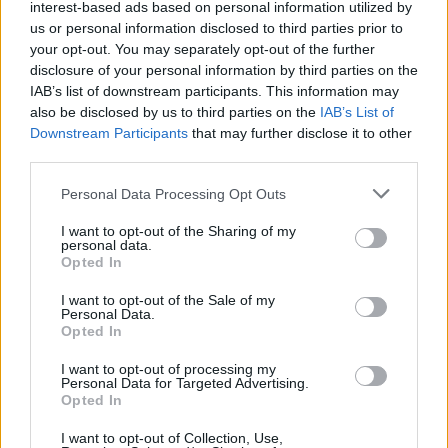
interest-based ads based on personal information utilized by
us or personal information disclosed to third parties prior to
your opt-out. You may separately opt-out of the further
disclosure of your personal information by third parties on the
Actus Info
IAB’s list of downstream participants. This information may
also be disclosed by us to third parties on the
IAB’s List of
Elon Musk nuirait gravement à Tesla
Downstream Participants
that may further disclose it to other
selon une étude européenne
third parties.
Auto Pour Vous
5 août 2026
0
Personal Data Processing Opt Outs
I want to opt-out of the Sharing of my
personal data.
Opted In
I want to opt-out of the Sale of my
Personal Data.
Opted In
I want to opt-out of processing my
Personal Data for Targeted Advertising.
Opted In
I want to opt-out of Collection, Use,