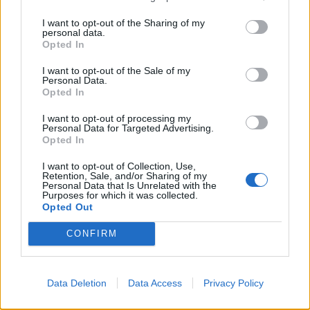
I want to opt-out of the Sharing of my
Sécurité Automobile
personal data.
Opted In
Catalogne lance un radar IA qui traque
I want to opt-out of the Sale of my
téléphone et ceinture en conduisant
Personal Data.
Opted In
Auto Pour Vous
4 août 2026
0
I want to opt-out of processing my
Personal Data for Targeted Advertising.
Opted In
I want to opt-out of Collection, Use,
Retention, Sale, and/or Sharing of my
Personal Data that Is Unrelated with the
Purposes for which it was collected.
Opted Out
CONFIRM
Data Deletion
Data Access
Privacy Policy