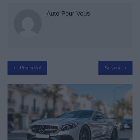
Auto Pour Vous
Navigation
Précédent
Suivant
de
l’article