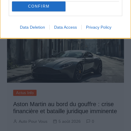
Auto Pour Vous
5 août 2026
0
CONFIRM
Data Deletion
Data Access
Privacy Policy
Actus Info
Aston Martin au bord du gouffre : crise
financière et bataille juridique imminente
Auto Pour Vous
5 août 2026
0