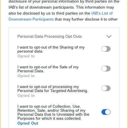
disclosure of your personal information by third parties on the
selon une étude européenne
IAB’s list of downstream participants. This information may
Auto Pour Vous
5 août 2026
0
also be disclosed by us to third parties on the
IAB’s List of
Downstream Participants
that may further disclose it to other
third parties.
Personal Data Processing Opt Outs
I want to opt-out of the Sharing of my
personal data.
Opted In
I want to opt-out of the Sale of my
Personal Data.
Opted In
I want to opt-out of processing my
Personal Data for Targeted Advertising.
Opted In
Actus Info
I want to opt-out of Collection, Use,
Retention, Sale, and/or Sharing of my
Pourquoi le bouton start/stop disparaît
Personal Data that Is Unrelated with the
Purposes for which it was collected.
des voitures électriques
Opted Out