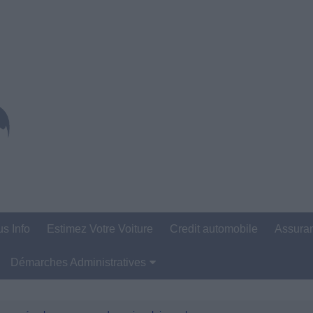
us Info
Estimez Votre Voiture
Credit automobile
Assura
Démarches Administratives
Carte Grise