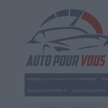
Aller
au
contenu
Inscription pour recevoir nos newsletters
Act
Boutique Automobile
Leasing Automobile
Sécurité Automobile