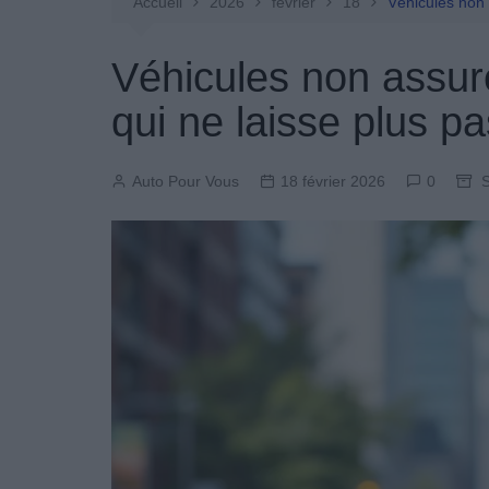
Entretien Automobile
Accueil
2026
février
18
Véhicules non 
Pièces Détachées
Véhicules non assur
Produits Boutique
qui ne laisse plus p
Auto Pour Vous
18 février 2026
0
S