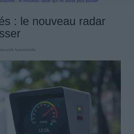
Permis De Conduire
assurés : le nouveau radar qui ne laisse plus passer
és : le nouveau radar
asser
écurité Automobile