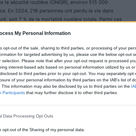
 de la sécurité routière (ONISR), environ 515 000
ce. En 2024, 216 personnes ont perdu la vie dans
é, soit 7 % de la mortalité routière totale. Parmi ces
icule non assuré.
ocess My Personal Information
n risque accru. Une étude de l’ONISR de 2022
to opt-out of the sale, sharing to third parties, or processing of your per
re fois plus de risques d’être responsable d’un
formation for targeted advertising by us, please use the below opt-out s
t également multiplié par 2,5 pour les conducteurs
r selection. Please note that after your opt-out request is processed y
eing interest-based ads based on personal information utilized by us or
ment représentée : un tiers des morts sur la route
disclosed to third parties prior to your opt-out. You may separately opt-
mais deux tiers des conducteurs non assurés
losure of your personal information by third parties on the IAB’s list of
ins de 35 ans.
. This information may also be disclosed by us to third parties on the
IA
Participants
that may further disclose it to other third parties.
 mais pas une solution
l Data Processing Opt Outs
o opt-out of the Sharing of my personal data.
s du ministre de l’Intérieur, a souligné que « la