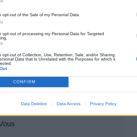
In
ve, qui met directement en danger la vie d’autrui ».
o opt-out of the Sale of my Personal Data.
des contrôles automatisés constitue une priorité
In
to opt-out of processing my Personal Data for Targeted
ing.
s de vitesse ne suffit pas à réduire le nombre de
In
rs ne roulent pas toujours à des vitesse extrêmes, ou
o opt-out of Collection, Use, Retention, Sale, and/or Sharing
e concerne un stock important de 515 000
ersonal Data that Is Unrelated with the Purposes for which it
lected.
rbé par ces seuls radars.
Out
ontrôle à d’autres situations. Il est également
CONFIRM
 : coût des primes d’assurance, précarité,
Data Deletion
Data Access
Privacy Policy
 Vous