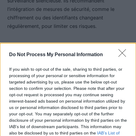
surveillance silencieuse. Ils recommandent
l’intégration de mesures de sécurité, comme le
chiffrement ou des identifiants changeant
régulièrement, pour limiter ces risques.
Des capteurs initialement pour la
Do Not Process My Personal Information
sécurité, mais potentiellement
risqués
If you wish to opt-out of the sale, sharing to third parties, or
processing of your personal or sensitive information for
Les experts insistent sur le fait que le système
targeted advertising by us, please use the below opt-out
section to confirm your selection. Please note that after your
TPMS a été conçu pour améliorer la sécurité, en
opt-out request is processed you may continue seeing
alertant en cas de pneu sous-gonflé ou surchauffé.
interest-based ads based on personal information utilized by
Dr Yago Lizarribar rappelle que ces capteurs n’ont
us or personal information disclosed to third parties prior to
your opt-out. You may separately opt-out of the further
pas été pensés pour la protection contre la collecte
disclosure of your personal information by third parties on the
de données à grande échelle.
IAB’s list of downstream participants. This information may
also be disclosed by us to third parties on the
IAB’s List of