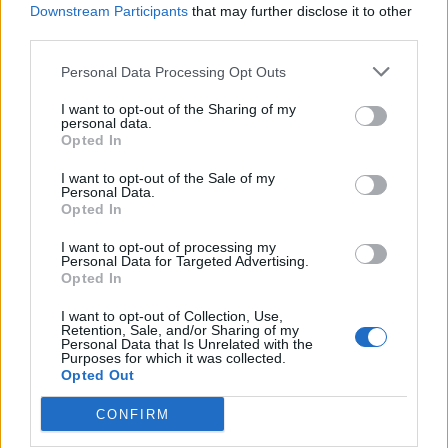
Face à ces enjeux, l’équipe appelle l’industrie et les
Downstream Participants
that may further disclose it to other
third parties.
autorités à renforcer la cybersécurité des futurs
systèmes de capteurs, afin que ces dispositifs
Personal Data Processing Opt Outs
restent un outil de sécurité, sans devenir des balises
I want to opt-out of the Sharing of my
de suivi permanent.
personal data.
Opted In
I want to opt-out of the Sale of my
Personal Data.
Auto Pour Vous
Opted In
I want to opt-out of processing my
Personal Data for Targeted Advertising.
Opted In
I want to opt-out of Collection, Use,
Retention, Sale, and/or Sharing of my
Personal Data that Is Unrelated with the
Navigation
Purposes for which it was collected.
Précédent
Suivant
Opted Out
de
CONFIRM
l’article