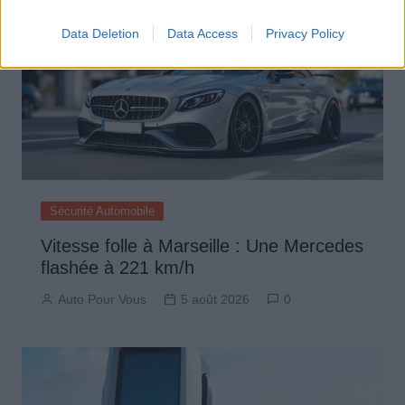
Data Deletion
Data Access
Privacy Policy
Sécurité Automobile
Vitesse folle à Marseille : Une Mercedes
flashée à 221 km/h
Auto Pour Vous
5 août 2026
0