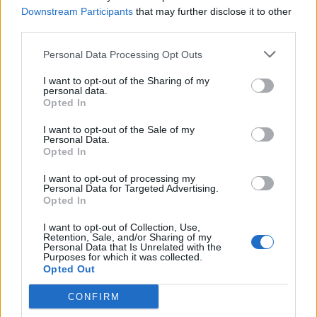
Downstream Participants
that may further disclose it to other
third parties.
Personal Data Processing Opt Outs
I want to opt-out of the Sharing of my
personal data.
Opted In
I want to opt-out of the Sale of my
Personal Data.
Opted In
I want to opt-out of processing my
Actus Info
Personal Data for Targeted Advertising.
Opted In
Pourquoi le bouton start/stop disparaît
des voitures électriques
I want to opt-out of Collection, Use,
Retention, Sale, and/or Sharing of my
Personal Data that Is Unrelated with the
Auto Pour Vous
5 août 2026
0
Purposes for which it was collected.
Opted Out
CONFIRM