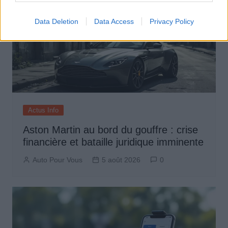
Data Deletion
Data Access
Privacy Policy
Actus Info
Aston Martin au bord du gouffre : crise
financière et bataille juridique imminente
Auto Pour Vous
5 août 2026
0