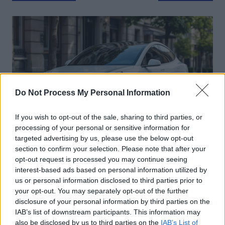
de
l’article
Do Not Process My Personal Information
If you wish to opt-out of the sale, sharing to third parties, or
processing of your personal or sensitive information for
targeted advertising by us, please use the below opt-out
Actus Info
section to confirm your selection. Please note that after your
opt-out request is processed you may continue seeing
Elon Musk nuirait gravement à Tesla
interest-based ads based on personal information utilized by
selon une étude européenne
us or personal information disclosed to third parties prior to
your opt-out. You may separately opt-out of the further
Auto Pour Vous
5 août 2026
0
disclosure of your personal information by third parties on the
IAB’s list of downstream participants. This information may
also be disclosed by us to third parties on the
IAB’s List of