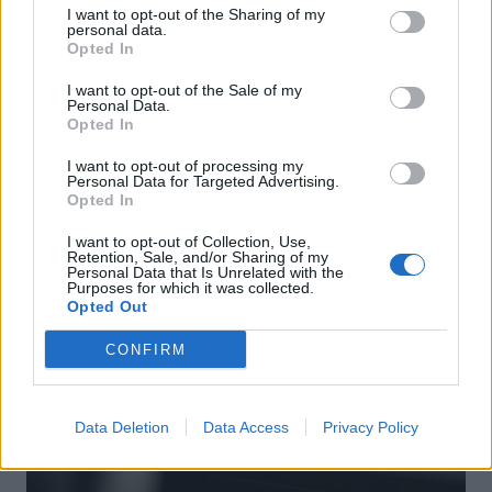
I want to opt-out of the Sharing of my
personal data.
Opted In
I want to opt-out of the Sale of my
Actus Info
Personal Data.
Opted In
Elon Musk nuirait gravement à Tesla
selon une étude européenne
I want to opt-out of processing my
Personal Data for Targeted Advertising.
Opted In
Auto Pour Vous
5 août 2026
0
I want to opt-out of Collection, Use,
Retention, Sale, and/or Sharing of my
Personal Data that Is Unrelated with the
Purposes for which it was collected.
Opted Out
CONFIRM
Data Deletion
Data Access
Privacy Policy