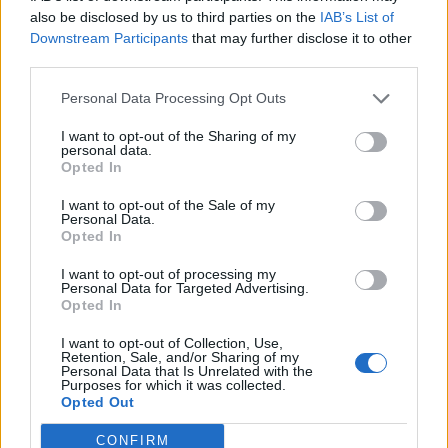
also be disclosed by us to third parties on the
IAB’s List of
Downstream Participants
that may further disclose it to other
third parties.
Personal Data Processing Opt Outs
I want to opt-out of the Sharing of my
personal data.
Opted In
I want to opt-out of the Sale of my
Personal Data.
Opted In
I want to opt-out of processing my
Achat Automobile
Personal Data for Targeted Advertising.
Opted In
Denza Z9S : la voiture électrique qui
atteint 1100 km d’autonomie
I want to opt-out of Collection, Use,
Retention, Sale, and/or Sharing of my
Personal Data that Is Unrelated with the
Auto Pour Vous
5 août 2026
0
Purposes for which it was collected.
Opted Out
CONFIRM