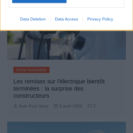
Data Deletion
Data Access
Privacy Policy
Achat Automobile
Les remises sur l’électrique bientôt
terminées : la surprise des
constructeurs
Auto Pour Vous
5 août 2026
0