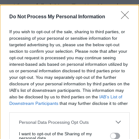
Vitesse folle à Marseille : Une Mercedes
flashée à 221 km/h
Do Not Process My Personal Information
Auto Pour Vous
5 août 2026
0
If you wish to opt-out of the sale, sharing to third parties, or
processing of your personal or sensitive information for
targeted advertising by us, please use the below opt-out
section to confirm your selection. Please note that after your
opt-out request is processed you may continue seeing
interest-based ads based on personal information utilized by
us or personal information disclosed to third parties prior to
your opt-out. You may separately opt-out of the further
disclosure of your personal information by third parties on the
IAB’s list of downstream participants. This information may
also be disclosed by us to third parties on the
IAB’s List of
Downstream Participants
that may further disclose it to other
third parties.
Sécurité Automobile
Personal Data Processing Opt Outs
Catalogne lance un radar IA qui traque
I want to opt-out of the Sharing of my
personal data.