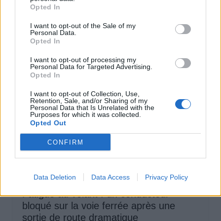
téléphone et ceinture en conduisant
Opted In
Auto Pour Vous
4 août 2026
0
I want to opt-out of the Sale of my
Personal Data.
Opted In
I want to opt-out of processing my
Personal Data for Targeted Advertising.
Opted In
I want to opt-out of Collection, Use,
Retention, Sale, and/or Sharing of my
Personal Data that Is Unrelated with the
Purposes for which it was collected.
Opted Out
CONFIRM
Sécurité Automobile
Data Deletion
Data Access
Privacy Policy
Fatigue au volant : un conducteur
bloqué sur la voie ferrée après une
sortie de route dramatique