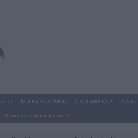
us Info
Estimez Votre Voiture
Credit automobile
Assura
Démarches Administratives
Carte Grise