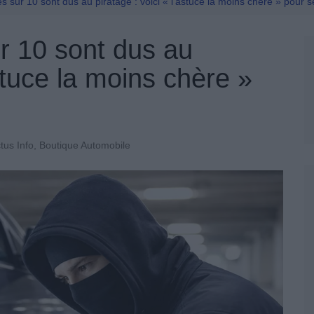
Permis De Conduire
es sur 10 sont dus au piratage : voici « l’astuce la moins chère » pour 
ur 10 sont dus au
astuce la moins chère »
tus Info
,
Boutique Automobile