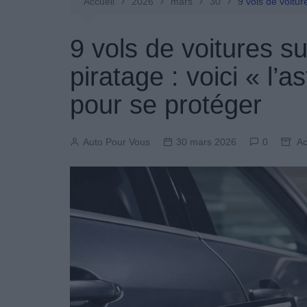
Entretien Automobile
Accueil
2026
mars
30
9 vols de voitur
Pièces Détachées
9 vols de voitures s
Produits Boutique
piratage : voici « l’
pour se protéger
Auto Pour Vous
30 mars 2026
0
Ac