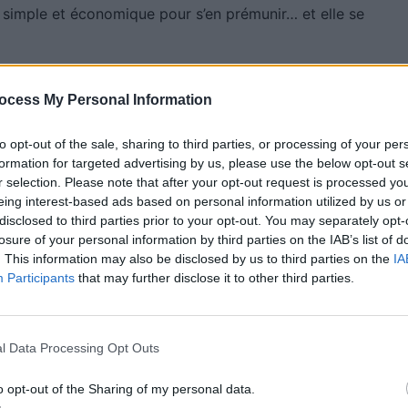
s simple et économique pour s’en prémunir… et elle se
clé de voiture, il suffit de se munir de papier
ocess My Personal Information
l conducteur permet de bloquer le signal, agissant
rincipe de la cage de Faraday, une sorte de barrière
to opt-out of the sale, sharing to third parties, or processing of your per
nétiques comme le Wi-Fi ou les réseaux mobiles de
formation for targeted advertising by us, please use the below opt-out s
r selection. Please note that after your opt-out request is processed y
irater.
« Bien que ce ne soit pas l’idéal, c’est l’astuce
eing interest-based ads based on personal information utilized by us or
 assure ainsi Holly Huber, experte en cybersécurité,
disclosed to third parties prior to your opt-out. You may separately opt-
s
.
losure of your personal information by third parties on the IAB’s list of
. This information may also be disclosed by us to third parties on the
IA
Participants
that may further disclose it to other third parties.
llible : son efficacité repose surtout sur la façon dont
réalisé, il ne sera pas hermétique à 100 % et des
d’alu reste la solution la plus facile à appliquer, et la
l Data Processing Opt Outs
i des produits spécialisés qui seront probablement
ou « sac de Faraday » sur internet, vous trouverez
o opt-out of the Sharing of my personal data.
 les prix.