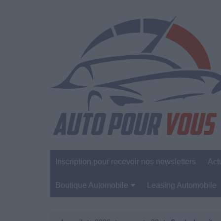
Aller
au
contenu
Inscription pour recevoir nos newsletters
Act
Boutique Automobile
Leasing Automobile
Sécurité Automobile