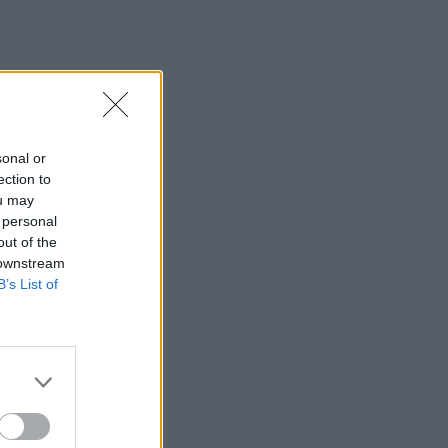
sonal or
ection to
ou may
 personal
out of the
 downstream
B’s List of