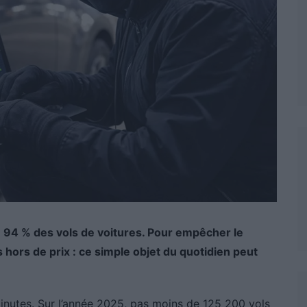
e 94 % des vols de voitures. Pour empêcher le
 hors de prix : ce simple objet du quotidien peut
minutes. Sur l’année 2025, pas moins de 125 200 vols