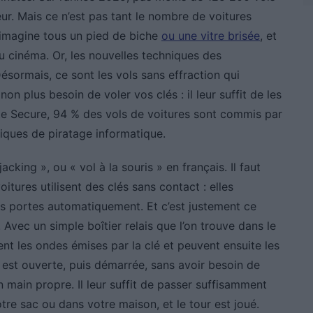
ieur. Mais ce n’est pas tant le nombre de voitures
’imagine tous un pied de biche
ou une vitre brisée
, et
u cinéma. Or, les nouvelles techniques des
Désormais, ce sont les vols sans effraction qui
non plus besoin de voler vos clés : il leur suffit de les
ote Secure, 94 % des vols de voitures sont commis par
niques de piratage informatique.
cking », ou « vol à la souris » en français. Il faut
itures utilisent des clés sans contact : elles
es portes automatiquement. Et c’est justement ce
 Avec un simple boîtier relais que l’on trouve dans le
nt les ondes émises par la clé et peuvent ensuite les
re est ouverte, puis démarrée, sans avoir besoin de
n main propre. Il leur suffit de passer suffisamment
otre sac ou dans votre maison, et le tour est joué.