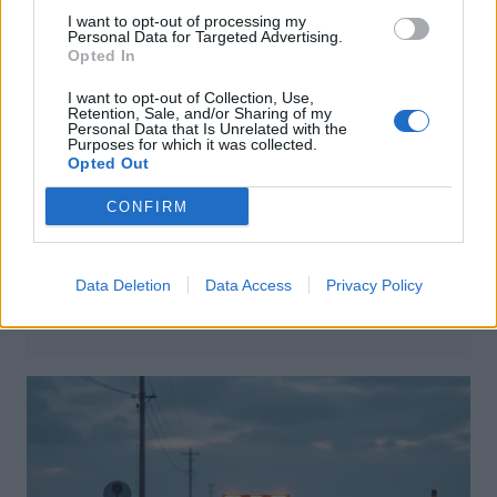
I want to opt-out of processing my
Personal Data for Targeted Advertising.
Opted In
I want to opt-out of Collection, Use,
Retention, Sale, and/or Sharing of my
Personal Data that Is Unrelated with the
Purposes for which it was collected.
Opted Out
CONFIRM
Sécurité Automobile
Catalogne lance un radar IA qui traque
téléphone et ceinture en conduisant
Data Deletion
Data Access
Privacy Policy
Auto Pour Vous
4 août 2026
0