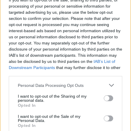
If you wish to opt-out of the sale, sharing to third parties, or
processing of your personal or sensitive information for
targeted advertising by us, please use the below opt-out
section to confirm your selection. Please note that after your
opt-out request is processed you may continue seeing
interest-based ads based on personal information utilized by
us or personal information disclosed to third parties prior to
your opt-out. You may separately opt-out of the further
disclosure of your personal information by third parties on the
IAB’s list of downstream participants. This information may
also be disclosed by us to third parties on the
IAB’s List of
Sécurité Automobile
Downstream Participants
that may further disclose it to other
third parties.
Vitesse folle à Marseille : Une Mercedes
flashée à 221 km/h
Personal Data Processing Opt Outs
Auto Pour Vous
5 août 2026
0
I want to opt-out of the Sharing of my
personal data.
Opted In
I want to opt-out of the Sale of my
Personal Data.
Opted In