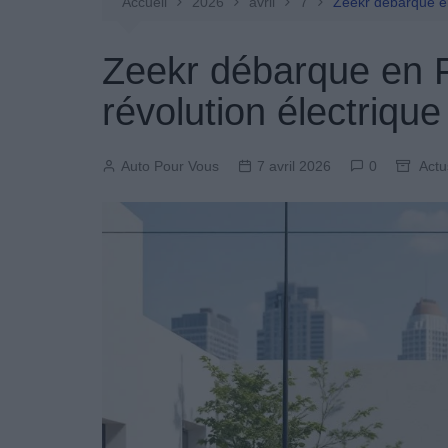
Entretien Automobile
Accueil
2026
avril
7
Zeekr débarque en 
Pièces Détachées
Zeekr débarque en F
Produits Boutique
révolution électrique
Auto Pour Vous
7 avril 2026
0
Actu