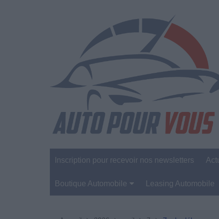
Aller
au
contenu
Inscription pour recevoir nos newsletters
Act
Boutique Automobile
Leasing Automobile
Sécurité Automobile