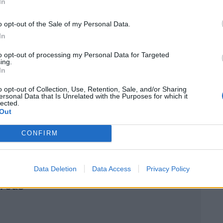
In
e moderne et épurée
o opt-out of the Sale of my Personal Data.
e de nombreuses voitures chinoises. Une grande dalle
In
t placée contre une planche de bord minimaliste. La
to opt-out of processing my Personal Data for Targeted
ing.
s.
In
o opt-out of Collection, Use, Retention, Sale, and/or Sharing
ibilité
ersonal Data that Is Unrelated with the Purposes for which it
lected.
Out
de points de vente est prévue à Aix-en-Provence,
CONFIRM
, Fréjus, Saint-Étienne et Rennes.
Data Deletion
Data Access
Privacy Policy
 Vous