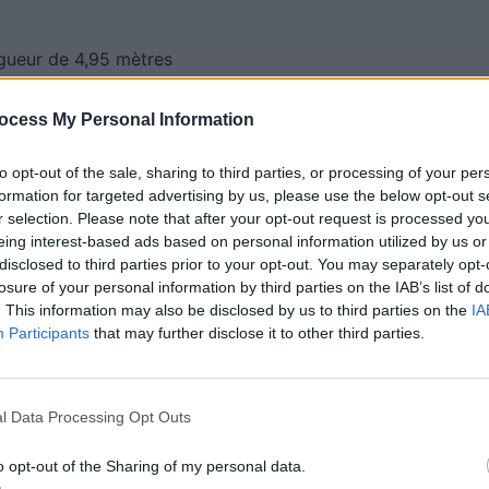
ngueur de 4,95 mètres
 à 59 990 € pour la Zeekr 001. La 7GT est proposée à
ocess My Personal Information
to opt-out of the sale, sharing to third parties, or processing of your per
formation for targeted advertising by us, please use the below opt-out s
charge performantes
r selection. Please note that after your opt-out request is processed y
eing interest-based ads based on personal information utilized by us or
disclosed to third parties prior to your opt-out. You may separately opt-
rme électrique en 400 V, tandis que les autres ont
losure of your personal information by third parties on the IAB’s list of
00 V. Cette dernière permet des temps de recharge
. This information may also be disclosed by us to third parties on the
IA
Participants
that may further disclose it to other third parties.
r atteindre 80 % de la capacité, grâce à une
borne rapide. Chaque véhicule est disponible en
 de batteries et configurations de moteurs (traction,
l Data Processing Opt Outs
o opt-out of the Sharing of my personal data.