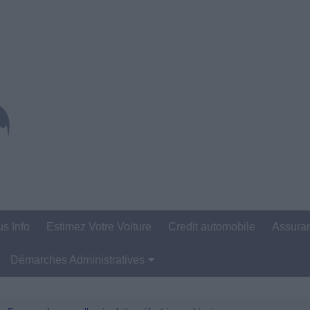
us Info
Estimez Votre Voiture
Credit automobile
Assura
Démarches Administratives
Carte Grise