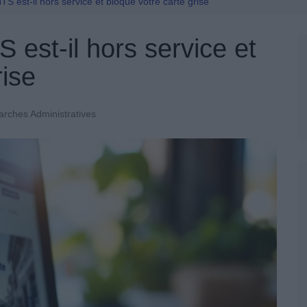
Permis De Conduire
TS est-il hors service et bloque votre carte grise
 est-il hors service et
rise
rches Administratives