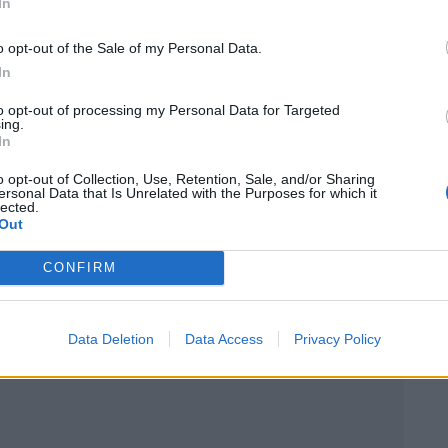
In
conséquences sont à craindre. Des tentatives
sagers ont reçu des mails officiels évoquant un «
o opt-out of the Sale of my Personal Data.
 de données. Ces messages, qui proviennent du
In
n’est à effectuer dans ce contexte. Ils mettent en
to opt-out of processing my Personal Data for Targeted
ing.
ens, qui pourrait être une tentative de fraude.
In
e à ces messages frauduleux. Toute communication
o opt-out of Collection, Use, Retention, Sale, and/or Sharing
ersonal Data that Is Unrelated with the Purposes for which it
 des malfaiteurs n’utilisent les données dérobées pour
lected.
Out
CONFIRM
 Vous
Data Deletion
Data Access
Privacy Policy