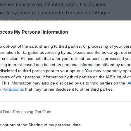
onnée bancaire n’a été interceptée. Les équipes
er le système et comprendre l’origine de l’attaque.
n de renforcer ses protections.
ocess My Personal Information
es administratives
to opt-out of the sale, sharing to third parties, or processing of your per
formation for targeted advertising by us, please use the below opt-out s
ative en ligne. Il n’est plus possible de demander
r selection. Please note that after your opt-out request is processed y
eing interest-based ads based on personal information utilized by us or
ou de finaliser une inscription. Le ministère de
disclosed to third parties prior to your opt-out. You may separately opt-
s aux examens du permis de conduire sont actuellement
losure of your personal information by third parties on the IAB’s list of
scrire ni finaliser leur dossier, notamment ceux qui
. This information may also be disclosed by us to third parties on the
IA
Participants
that may further disclose it to other third parties.
 de l’attestation temporaire, généralement valable
l Data Processing Opt Outs
o opt-out of the Sharing of my personal data.