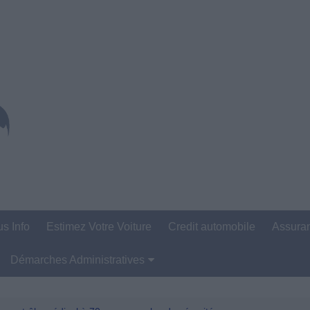
us Info
Estimez Votre Voiture
Credit automobile
Assura
Démarches Administratives
Carte Grise