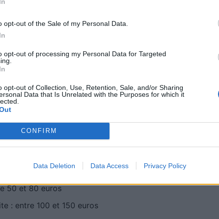
In
l est important de souligner que les seniors ne sont
o opt-out of the Sale of my Personal Data.
aves. Ils sont autant concernés que les conducteurs
In
to opt-out of processing my Personal Data for Targeted
ing.
In
 du test pour les seniors
o opt-out of Collection, Use, Retention, Sale, and/or Sharing
ersonal Data that Is Unrelated with the Purposes for which it
aluations complémentaires. La première serait
lected.
Out
udition, la coordination motrice ou encore les réflexes.
cin traitant ou un praticien agréé.
CONFIRM
ur route. Elle aurait pour but d’évaluer la vigilance,
re des décisions adaptées en circulation.
Data Deletion
Data Access
Privacy Policy
re 50 et 80 euros
te : entre 100 et 150 euros