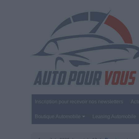
Aller
au
contenu
Inscription pour recevoir nos newsletters
Act
Boutique Automobile
Leasing Automobile
Sécurité Automobile