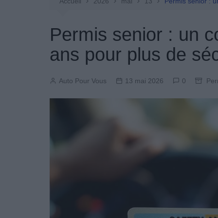
Entretien Automobile
Accueil
2026
mai
13
Permis senior : u
Pièces Détachées
Permis senior : un c
Produits Boutique
ans pour plus de séc
Auto Pour Vous
13 mai 2026
0
Per