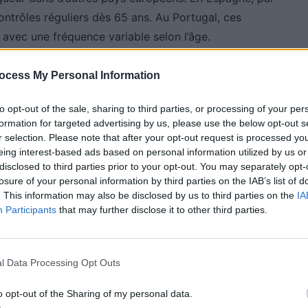
ntrôles réguliers dès 65 ans. Au Portugal, ces
avec une fréquence variable selon l’âge.
 difficultés liées au vieillissement
et d’éviter les
ocess My Personal Information
to opt-out of the sale, sharing to third parties, or processing of your per
formation for targeted advertising by us, please use the below opt-out s
st de conduite pour les
r selection. Please note that after your opt-out request is processed y
eing interest-based ads based on personal information utilized by us or
disclosed to third parties prior to your opt-out. You may separately opt-
losure of your personal information by third parties on the IAB’s list of
. This information may also be disclosed by us to third parties on the
IA
es peuvent diminuer. La vision, l’audition, la rapidité
Participants
that may further disclose it to other third parties.
nt se réduire, ce qui peut impacter la conduite.
nt que, en 2023, les conducteurs de plus de 65 ans
l Data Processing Opt Outs
 alors qu’ils ne constituent que 21 % de la population.
o opt-out of the Sharing of my personal data.
aux de mortalité routière proche de celui des jeunes