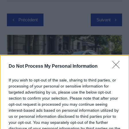
Navigation
Précédent
Suivant
de
l’article
Do Not Process My Personal Information
If you wish to opt-out of the sale, sharing to third parties, or
processing of your personal or sensitive information for
targeted advertising by us, please use the below opt-out
section to confirm your selection. Please note that after your
opt-out request is processed you may continue seeing
Actus Info
interest-based ads based on personal information utilized by
us or personal information disclosed to third parties prior to
Elon Musk nuirait gravement à Tesla
your opt-out. You may separately opt-out of the further
selon une étude européenne
disclosure of your personal information by third parties on the