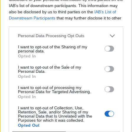
IAB’s list of downstream participants. This information may
Auto Pour Vous
5 août 2026
0
also be disclosed by us to third parties on the
IAB’s List of
Downstream Participants
that may further disclose it to other
third parties.
Personal Data Processing Opt Outs
I want to opt-out of the Sharing of my
personal data.
Opted In
I want to opt-out of the Sale of my
Personal Data.
Opted In
I want to opt-out of processing my
Personal Data for Targeted Advertising.
Opted In
Actus Info
I want to opt-out of Collection, Use,
Pourquoi le bouton start/stop disparaît
Retention, Sale, and/or Sharing of my
Personal Data that Is Unrelated with the
des voitures électriques
Purposes for which it was collected.
Opted Out
Auto Pour Vous
5 août 2026
0