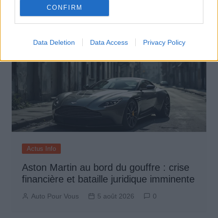
CONFIRM
Data Deletion
Data Access
Privacy Policy
Actus Info
Aston Martin au bord du gouffre : crise
financière et bataille juridique imminente
Auto Pour Vous
5 août 2026
0