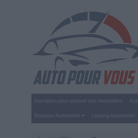
Aller
au
contenu
Inscription pour recevoir nos newsletters
Act
Boutique Automobile
Leasing Automobile
Sécurité Automobile