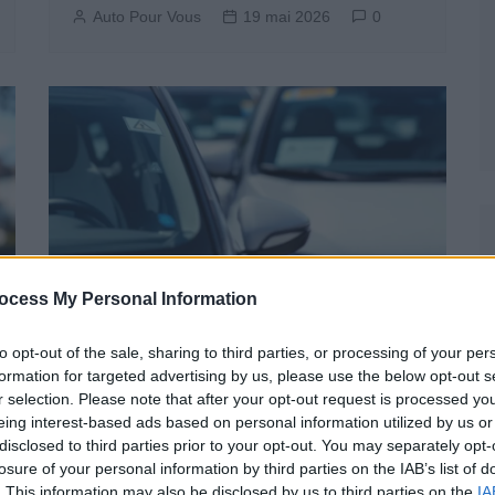
Auto Pour Vous
19 mai 2026
0
ocess My Personal Information
Actus Info
to opt-out of the sale, sharing to third parties, or processing of your per
formation for targeted advertising by us, please use the below opt-out s
Stellantis rappelle 650 000 voitures
r selection. Please note that after your opt-out request is processed y
en Europe un danger sous-estimé
eing interest-based ads based on personal information utilized by us or
disclosed to third parties prior to your opt-out. You may separately opt-
Auto Pour Vous
19 mai 2026
0
losure of your personal information by third parties on the IAB’s list of
. This information may also be disclosed by us to third parties on the
IA