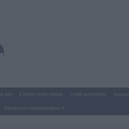
us Info
Estimez Votre Voiture
Credit automobile
Assura
Démarches Administratives
Carte Grise