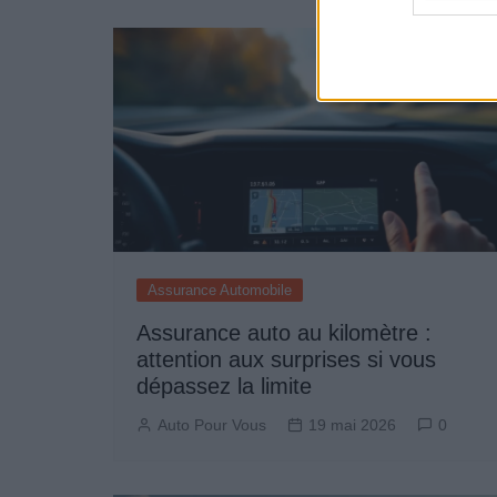
Assurance Automobile
Assurance auto au kilomètre :
attention aux surprises si vous
dépassez la limite
Auto Pour Vous
19 mai 2026
0