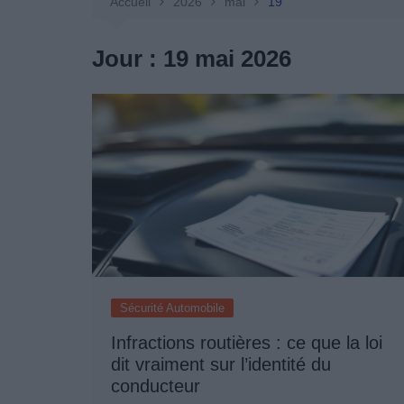
Entretien Automobile
Accueil
2026
mai
19
Pièces Détachées
Jour :
19 mai 2026
Produits Boutique
Sécurité Automobile
Infractions routières : ce que la loi
dit vraiment sur l’identité du
conducteur