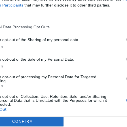
Participants
that may further disclose it to other third parties.
l Data Processing Opt Outs
o opt-out of the Sharing of my personal data.
In
o opt-out of the Sale of my Personal Data.
In
to opt-out of processing my Personal Data for Targeted
ing.
Achat Automobile
In
Froid hivernal : hybrides et
o opt-out of Collection, Use, Retention, Sale, and/or Sharing
électriques perdent en autonomie,
ersonal Data that Is Unrelated with the Purposes for which it
lected.
la surprise
Out
Auto Pour Vous
19 mai 2026
0
CONFIRM