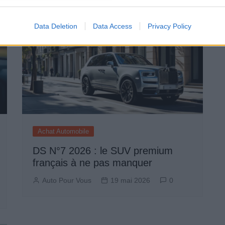
Data Deletion
Data Access
Privacy Policy
Achat Automobile
DS N°7 2026 : le SUV premium
français à ne pas manquer
Auto Pour Vous
19 mai 2026
0