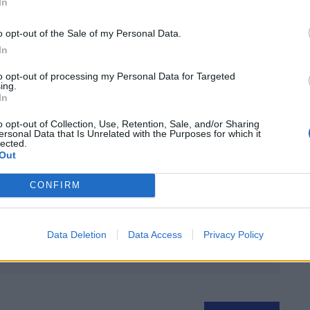
In
 de la malchance. »
o opt-out of the Sale of my Personal Data.
 spécialiste a indiqué que la manœuvre était
In
figuration du lieu. La journée a laissé une impression
to opt-out of processing my Personal Data for Targeted
u canal de Brienne.
ing.
In
o opt-out of Collection, Use, Retention, Sale, and/or Sharing
ersonal Data that Is Unrelated with the Purposes for which it
lected.
 Vous
Out
CONFIRM
Data Deletion
Data Access
Privacy Policy