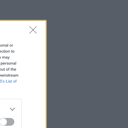
sonal or
ection to
ou may
 personal
out of the
 downstream
B’s List of