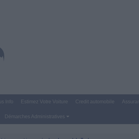
us Info
Estimez Votre Voiture
Credit automobile
Assura
Démarches Administratives
Carte Grise