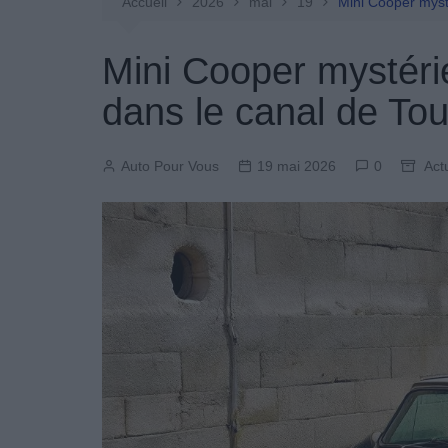
Entretien Automobile
Accueil
2026
mai
19
Mini Cooper mys
Pièces Détachées
Mini Cooper mystér
Produits Boutique
dans le canal de To
Auto Pour Vous
19 mai 2026
0
Act