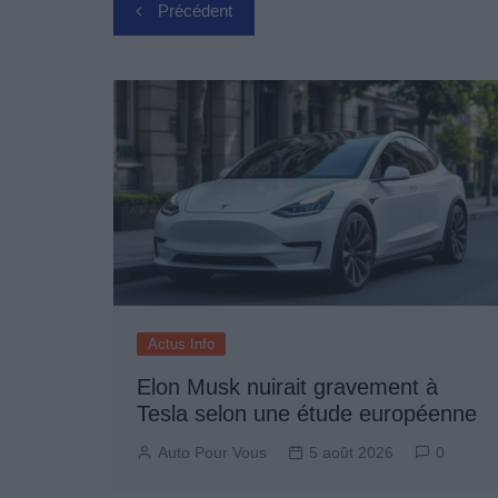
Navigation
Précédent
de
l’article
Actus Info
Elon Musk nuirait gravement à
Tesla selon une étude européenne
Auto Pour Vous
5 août 2026
0