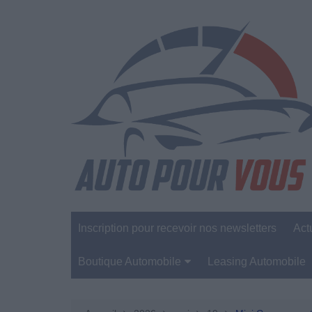
Aller
au
contenu
Inscription pour recevoir nos newsletters
Act
Boutique Automobile
Leasing Automobile
Sécurité Automobile