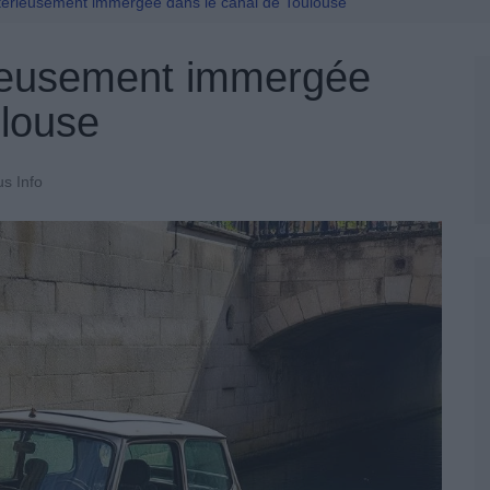
Permis De Conduire
térieusement immergée dans le canal de Toulouse
ieusement immergée
ulouse
us Info