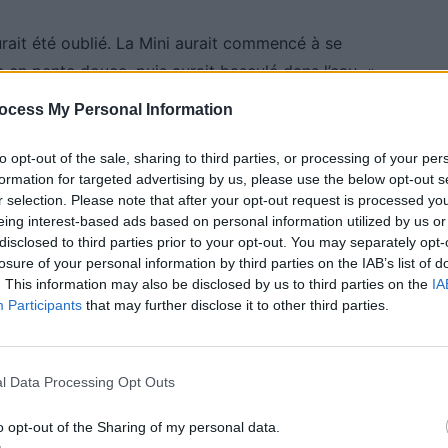
rait été oublié. La Mini aurait commencé à se
e en pente douce, puis aurait basculé dans l’eau. «
 de couler complètement », rapporte un témoin. La
ocess My Personal Information
, avant de disparaître sous la surface. Heureusement,
to opt-out of the sale, sharing to third parties, or processing of your per
formation for targeted advertising by us, please use the below opt-out s
r selection. Please note that after your opt-out request is processed y
ure
eing interest-based ads based on personal information utilized by us or
disclosed to third parties prior to your opt-out. You may separately opt-
losure of your personal information by third parties on the IAB’s list of
 la Mini Cooper du canal sans endommager les berges
. This information may also be disclosed by us to third parties on the
IA
Participants
that may further disclose it to other third parties.
rant soit resté fermé, l’intérieur de la voiture a
timent que le véhicule est désormais irrécupérable.
l Data Processing Opt Outs
sitionnée au plus près des berges, pour le relever.
er la circulation des bateaux pendant l’intervention.
o opt-out of the Sharing of my personal data.
is que je vois cela ici, mais c’était inévitable. Les